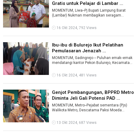
Gratis untuk Pelajar di Lambar ...
MOMENTUM, Liwa--Pj Bupati Lampung Barat
(Lambar) Nukman membagikan seragam
sekolah gratis kepada siswa/siswi peserta didik
ba ...
16 Okt 2024, 792 Views
Ibu-ibu di Bulurejo Ikut Pelatihan
Pemulasaran Jenazah ...
MOMENTUM, Gadingrejo -- Puluhan emak--emak
mendatangi kantor Pekon Bulurejo, Kecamatan
Gadingrejo, Pringsewu, pada Rabu (16-1 ...
16 Okt 2024, 481 Views
Genjot Pembangungan, BPPRD Metro
Diminta Jeli Gali Potensi PAD ...
MOMENTUM, Metro--Pejabat sementara (Pjs)
Walikota Metro, Descatama Paksi Moeda
meminta Badan Pengelola Pajak dan Retribusi
Da ...
13 Okt 2024, 687 Views