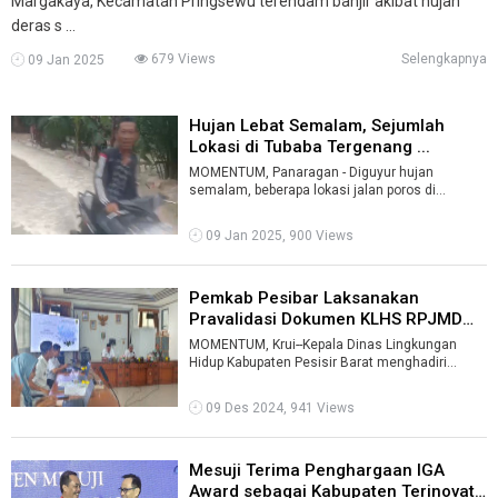
Margakaya, Kecamatan Pringsewu terendam banjir akibat hujan
deras s ...
679 Views
Selengkapnya
09 Jan 2025
Hujan Lebat Semalam, Sejumlah
Lokasi di Tubaba Tergenang ...
MOMENTUM, Panaragan - Diguyur hujan
semalam, beberapa lokasi jalan poros di
Kabupaten Tulangbawang Barat (Tubaba)
tergenang a ...
09 Jan 2025, 900 Views
Pemkab Pesibar Laksanakan
Pravalidasi Dokumen KLHS RPJMD
2025-202 ...
MOMENTUM, Krui--Kepala Dinas Lingkungan
Hidup Kabupaten Pesisir Barat menghadiri
kegiatan pravalidasi Dokumen KLHS RPJMD
2025 ...
09 Des 2024, 941 Views
Mesuji Terima Penghargaan IGA
Award sebagai Kabupaten Terinovatif