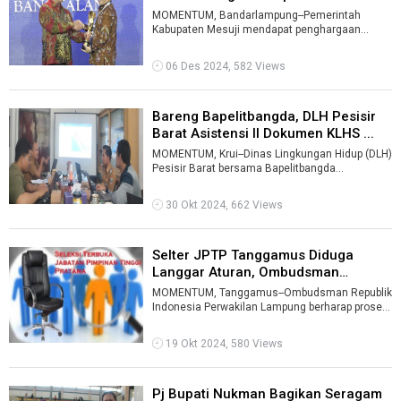
...
MOMENTUM, Bandarlampung--Pemerintah
Kabupaten Mesuji mendapat penghargaan
Innovative Government Award (IGA) 2024
sebagai Kabu ...
06 Des 2024, 582 Views
Bareng Bapelitbangda, DLH Pesisir
Barat Asistensi II Dokumen KLHS ...
MOMENTUM, Krui--Dinas Lingkungan Hidup (DLH)
Pesisir Barat bersama Bapelitbangda
menghadiri acara rapat asistensi II dokumen ...
30 Okt 2024, 662 Views
Selter JPTP Tanggamus Diduga
Langgar Aturan, Ombudsman
Lampung Be ...
MOMENTUM, Tanggamus--Ombudsman Republik
Indonesia Perwakilan Lampung berharap proses
seleksi terbuka pengisian jabatan pimpin ...
19 Okt 2024, 580 Views
Pj Bupati Nukman Bagikan Seragam