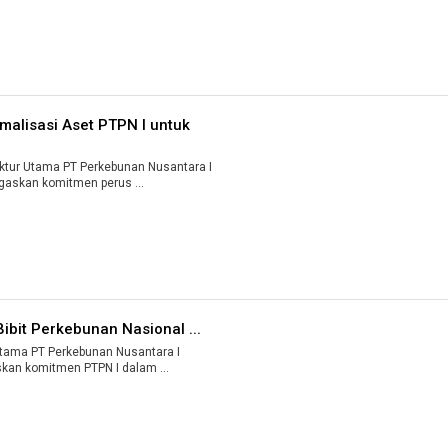
malisasi Aset PTPN I untuk
tur Utama PT Perkebunan Nusantara I
egaskan komitmen perus ...
ibit Perkebunan Nasional ...
tama PT Perkebunan Nusantara I
skan komitmen PTPN I dalam ...