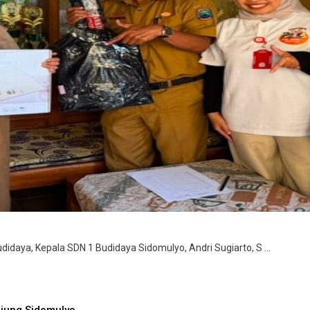
daya, Kepala SDN 1 Budidaya Sidomulyo, Andri Sugiarto, S ...
jung Sidomulyo ...