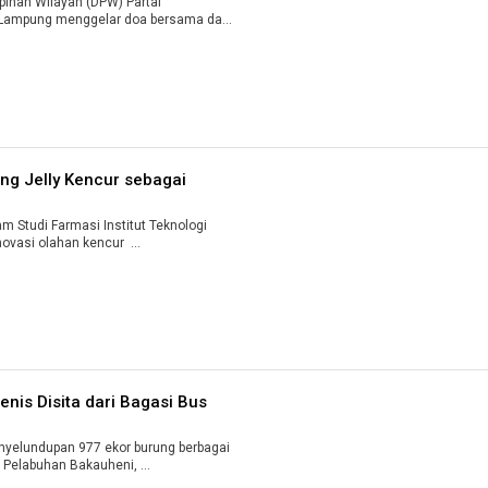
nan Wilayah (DPW) Partai
i Lampung menggelar doa bersama dan
ing Jelly Kencur sebagai
 Studi Farmasi Institut Teknologi
ovasi olahan kencur ...
nis Disita dari Bagasi Bus
elundupan 977 ekor burung berbagai
 Pelabuhan Bakauheni, ...