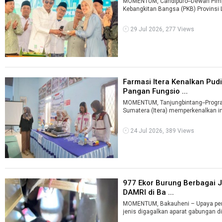
MOMENTUM, Candipuro--Dewan Pimpi
Kebangkitan Bangsa (PKB) Provins
...
29 Jul 2026, 277 Views
Farmasi Itera Kenalkan Pud
Pangan Fungsio ...
MOMENTUM, Tanjungbintang--Program
Sumatera (Itera) memperkenalkan in
24 Jul 2026, 389 Views
977 Ekor Burung Berbagai Je
DAMRI di Ba ...
MOMENTUM, Bakauheni – Upaya peny
jenis digagalkan aparat gabungan di