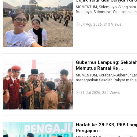
MOMENTUM, Sidomulyo--Siang baru 
Budidaya, Sidomulyo. Saat bel pulang
04 Agu 2026, 313 Views
Gubernur Lampung: Sekolah
Memutus Rantai Ke ...
MOMENTUM, Kotabaru--Gubernur La
menegaskan Sekolah Rakyat menjadi
31 Jul 2026, 256 Views
Harlah ke-28 PKB, PKB Lam
Pengajian ...