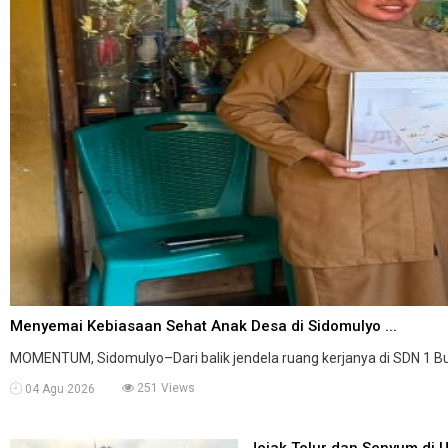
Menyemai Kebiasaan Sehat Anak Desa di Sidomulyo ...
MOMENTUM, Sidomulyo–Dari balik jendela ruang kerjanya di SDN 1 Budi
251 Views
04 Agu 2026
Jejak Telur dan Senyum di U