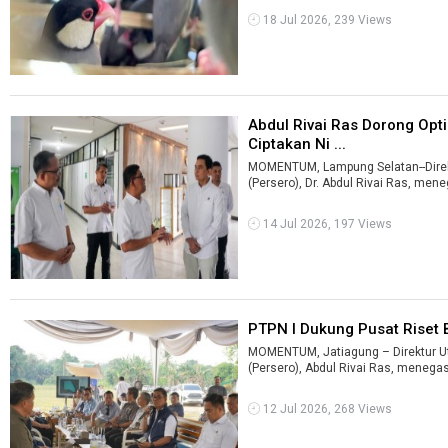
18 Jul 2026, 239 Views
Abdul Rivai Ras Dorong Opti
Ciptakan Ni ...
MOMENTUM, Lampung Selatan--Direk
(Persero), Dr. Abdul Rivai Ras, men
14 Jul 2026, 197 Views
PTPN I Dukung Pusat Riset B
MOMENTUM, Jatiagung – Direktur U
(Persero), Abdul Rivai Ras, menega
12 Jul 2026, 268 Views