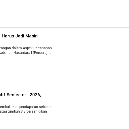
I Harus Jadi Mesin
Pangan dalam Aspek Pertahanan
ebunan Nusantara I (Persero) ...
itif Semester I 2026,
membukukan pendapatan sebesar
atau tumbuh 3,3 persen diban ...