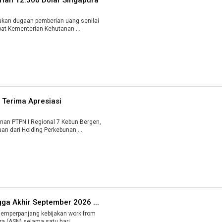
kan dugaan pemberian uang senilai
12.500 dolar Singapura kepada pejabat Kementerian Kehutanan ...
 Terima Apresiasi
n PTPN I Regional 7 Kebun Bergen,
n dari Holding Perkebunan ...
ga Akhir September 2026 ...
mperpanjang kebijakan work from
home (WFH) bagi aparatur sipil negara (ASN) selama satu hari ...