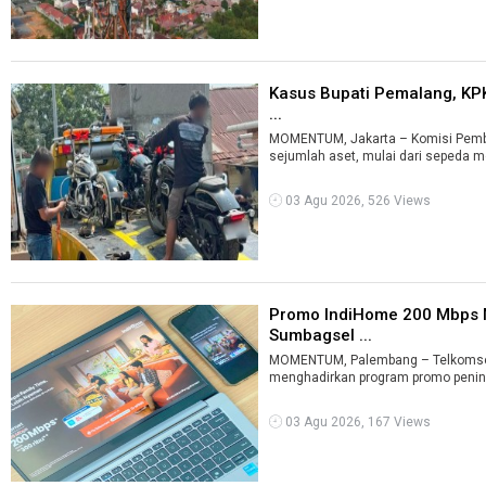
Kasus Bupati Pemalang, KP
...
MOMENTUM, Jakarta – Komisi Pembe
sejumlah aset, mulai dari sepeda mo
03 Agu 2026, 526 Views
Promo IndiHome 200 Mbps M
Sumbagsel ...
MOMENTUM, Palembang – Telkomsel
menghadirkan program promo peningk
03 Agu 2026, 167 Views