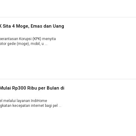
K Sita 4 Moge, Emas dan Uang
rantasan Korupsi (KPK) menyita
tor gede (moge), mobil, u ...
ulai Rp300 Ribu per Bulan di
 melalui layanan IndiHome
atan kecepatan internet bagi pel ...