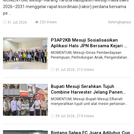
2026–2031 menggelar rapat koordinasi (rakor) perdana bersama
pe ...
230 Views
Selengkapnya
31 Jul 2026
P3AP2KB Mesuji Sosialisasikan
Aplikasi Halo JPN Bersama Kejari ...
MOMENTUM, Mesuji--Dinas Pemberdayaan
Perempuan, Perlindungan Anak, Pengendalian
Penduduk, dan Keluarga Berencana (P3AP2KB)
Ka ...
31 Jul 2026, 215 Views
Bupati Mesuji Serahkan Tujuh
Combine Harvester Jelang Panen
Raya ...
MOMENTUM, Mesuji--Bupati Mesuji Elfianah
menyerahkan tujuh unit alat mesin pertanian
(alsintan) jenis combine harvester bantu ...
29 Jul 2026, 274 Views
Bintang Salwa FC Juara Adiluhur Cup