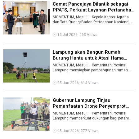
Camat Pancajaya Dilantik sebagai
PPATS, Perkuat Layanan Pertanaha
...
MOMENTUM, Mesuji – Kepala Kantor Agraria
dan Tata Ruang/Badan Pertanahan Nasional
(ATR/BPN) Kabupaten Mesuji, Endi Purnomo, ...
15 Jul 2026, 263 Views
Lampung akan Bangun Rumah
Burung Hantu untuk Atasi Hama
Tikus ...
MOMENTUM, Mesuji – Pemerintah Provinsi
Lampung menyiapkan pembangunan rumah
burung hantu (Rubuha) sebagai upaya jangka
panj ...
25 Jun 2026, 614 Views
Gubernur Lampung Tinjau
Pemanfaatan Drone Penyemprot
Pupuk Cair ...
MOMENTUM, Mesuji – Pemerintah Provinsi
Lampung memperkuat dukungan bagi petani
melalui penerapan teknologi pertanian modern
...
25 Jun 2026, 277 Views