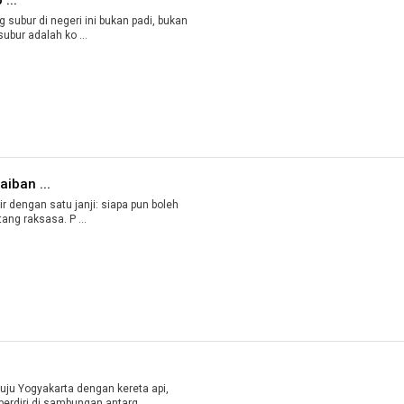
subur di negeri ini bukan padi, bukan
subur adalah ko ...
iban ...
 dengan satu janji: siapa pun boleh
ng raksasa. P ...
u Yogyakarta dengan kereta api,
erdiri di sambungan antarg ...