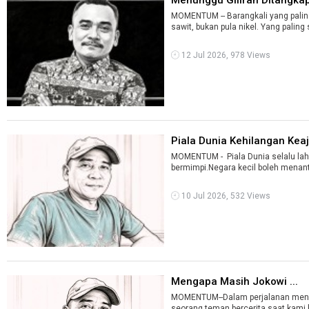
MOMENTUM -- Barangkali yang paling 
sawit, bukan pula nikel. Yang paling 
12 Jul 2026, 978 Views
Piala Dunia Kehilangan Keaja
MOMENTUM - Piala Dunia selalu lahir
bermimpi.Negara kecil boleh menanta
10 Jul 2026, 532 Views
Mengapa Masih Jokowi ...
MOMENTUM--Dalam perjalanan menuj
seorang teman bercerita saat kami b