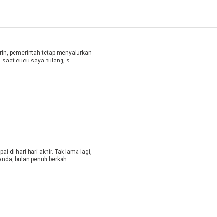
n, pemerintah tetap menyalurkan
 saat cucu saya pulang, s ...
i hari-hari akhir. Tak lama lagi,
takbir akan menggema sebagai penanda, bulan penuh berkah ...