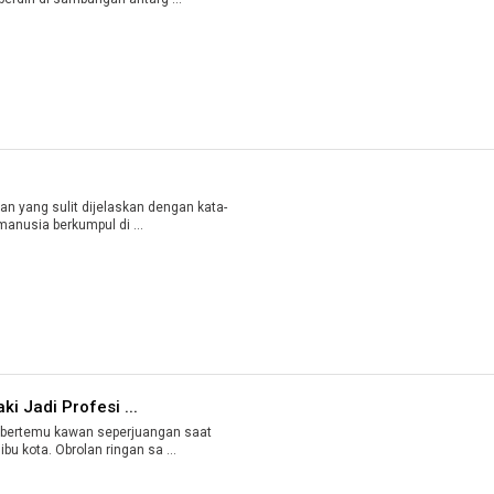
 yang sulit dijelaskan dengan kata-
kata ketika Hari Arafah tiba. Jutaan manusia berkumpul di ...
i Jadi Profesi ...
 bertemu kawan seperjuangan saat
u kota. Obrolan ringan sa ...