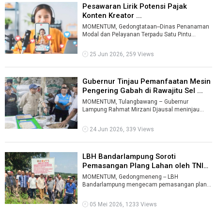
Pesawaran Lirik Potensi Pajak
Konten Kreator ...
MOMENTUM, Gedongtataan--Dinas Penanaman
Modal dan Pelayanan Terpadu Satu Pintu
(DPMPTSP) Kabupaten Pesawaran melirik
potensi ...
25 Jun 2026, 259 Views
Gubernur Tinjau Pemanfaatan Mesin
Pengering Gabah di Rawajitu Sel ...
MOMENTUM, Tulangbawang – Gubernur
Lampung Rahmat Mirzani Djausal meninjau
pemanfaatan bantuan mesin pengering gabah
(bed dr ...
24 Jun 2026, 339 Views
LBH Bandarlampung Soroti
Pemasangan Plang Lahan oleh TNI
AU di Ba ...
MOMENTUM, Gedongmeneng -- LBH
Bandarlampung mengecam pemasangan plang
klaim lahan oleh TNI Angkatan Udara di wilayah
Kampung ...
05 Mei 2026, 1233 Views