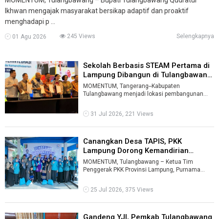
Ikhwan mengajak masyarakat bersikap adaptif dan proaktif
menghadapi p ...
245 Views
Selengkapnya
01 Agu 2026
Sekolah Berbasis STEAM Pertama di
Lampung Dibangun di Tulangbawan
...
MOMENTUM, Tangerang--Kabupaten
Tulangbawang menjadi lokasi pembangunan
Sekolah Nasional Terintegrasi (SNT) pertama di
Provins ...
31 Jul 2026, 221 Views
Canangkan Desa TAPIS, PKK
Lampung Dorong Kemandirian
Keluarga ...
MOMENTUM, Tulangbawang – Ketua Tim
Penggerak PKK Provinsi Lampung, Purnama
Wulan Mirza, mencanangkan Program Desa
TAPIS (Ke ...
25 Jul 2026, 375 Views
Gandeng YJI, Pemkab Tulangbawang