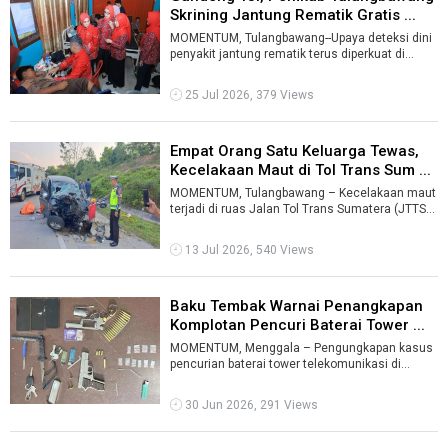
Skrining Jantung Rematik Gratis ...
MOMENTUM, Tulangbawang--Upaya deteksi dini
penyakit jantung rematik terus diperkuat di
Provinsi Lampung. Untuk pertama kaliny ...
25 Jul 2026, 379 Views
Empat Orang Satu Keluarga Tewas,
Kecelakaan Maut di Tol Trans Sum ...
MOMENTUM, Tulangbawang – Kecelakaan maut
terjadi di ruas Jalan Tol Trans Sumatera (JTTS)
KM 187+600 Jalur A, Kabupaten Tula ...
13 Jul 2026, 540 Views
Baku Tembak Warnai Penangkapan
Komplotan Pencuri Baterai Tower ...
MOMENTUM, Menggala – Pengungkapan kasus
pencurian baterai tower telekomunikasi di
Tulangbawang berlangsung dramatis. K ...
30 Jun 2026, 291 Views