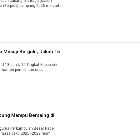
pan cabang olahraga (cabor)
i (Porprov) Lampung 2026 menjad ...
 Mesuji Bergulir, Diikuti 16
 U-13 dan U-15 Tingkat Kabupaten
Turnamen pembinaan sepa ...
mpung Mampu Bersaing di
urus Perkumpulan Besar Padel
Indonesia (PPBPI) Provinsi Lampung masa bakti 2025–2029 resmi ...