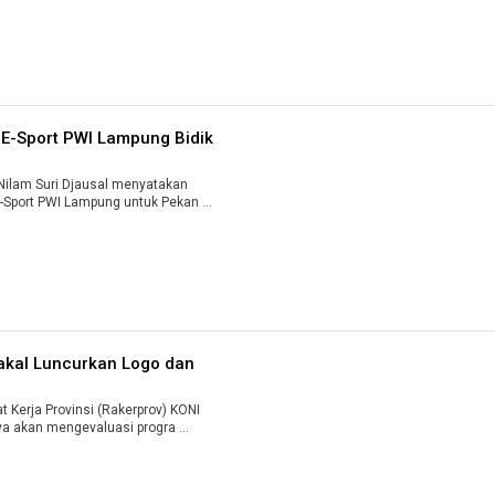
m E-Sport PWI Lampung Bidik
ilam Suri Djausal menyatakan
kesiapannya menjadi Manajer Tim E-Sport PWI Lampung untuk Pekan ...
akal Luncurkan Logo dan
Kerja Provinsi (Rakerprov) KONI
a akan mengevaluasi progra ...