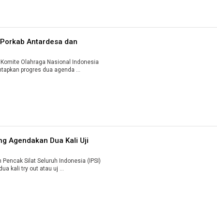
 Porkab Antardesa dan
Komite Olahraga Nasional Indonesia
(KONI) Kabupaten Pringsewu memantapkan progres dua agenda ...
g Agendakan Dua Kali Uji
encak Silat Seluruh Indonesia (IPSI)
kali try out atau uj ...