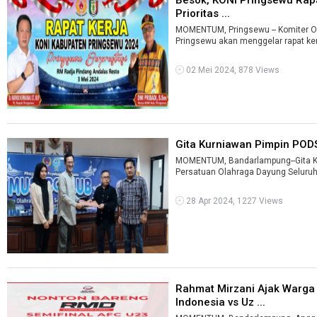
Prioritas ...
MOMENTUM, Pringsewu -- Komiter Ol
Pringsewu akan menggelar rapat ker
02 Mei 2024, 878 Views
Gita Kurniawan Pimpin PODS
MOMENTUM, Bandarlampung--Gita Kur
Persatuan Olahraga Dayung Seluruh I
28 Apr 2024, 1227 Views
Rahmat Mirzani Ajak Warga
Indonesia vs Uz ...