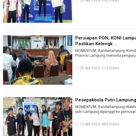
26 Apr 2024, 892 Views
Persiapan PON, KONI Lamp
Pastikan Kelengk ...
MOMENTUM, Bandarlampung--Komite 
Provinsi Lampung meminta pengurus
26 Apr 2024, 713 Views
Pesepakbola Putri Lampung 
MOMENTUM, Bandarlampung--Nabila S
putri Lampung dipanggil ke pemusata
12 Apr 2024, 883 Views