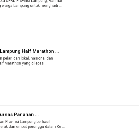
ta DPRD Provinsi Lampung, Rahmat
 warga Lampung untuk menghadi ...
 Lampung Half Marathon ...
elari dari lokal, nasional dan
internasional ikuti event Lampung Half Marathon yang dilepas ...
urnas Panahan ...
 Provinsi Lampung berhasil
erak dan empat perunggu dalam Ke ...