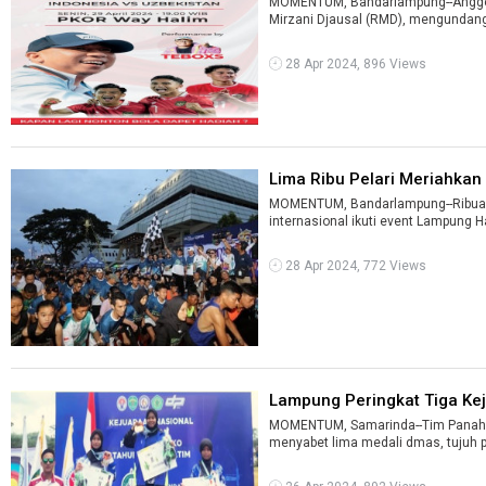
MOMENTUM, Bandarlampung--Anggo
Mirzani Djausal (RMD), mengundang
28 Apr 2024, 896 Views
Lima Ribu Pelari Meriahkan
MOMENTUM, Bandarlampung--Ribuan p
28 Apr 2024, 772 Views
Lampung Peringkat Tiga Kej
MOMENTUM, Samarinda--Tim Panahan
menyabet lima medali dmas, tujuh p