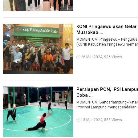
KONI Pringsewu akan Gelar
Musrokab ...
MOMENTUM, Pringsewu -- Pengurus 
26 Mar 2024, 936 Views
Persiapan PON, IPSI Lampun
Coba ...
MOMENTUM, Bandarlampung--Ikatan P
Provinsi Lampung mengagendakan dua 
18 Mar 2024, 888 Views