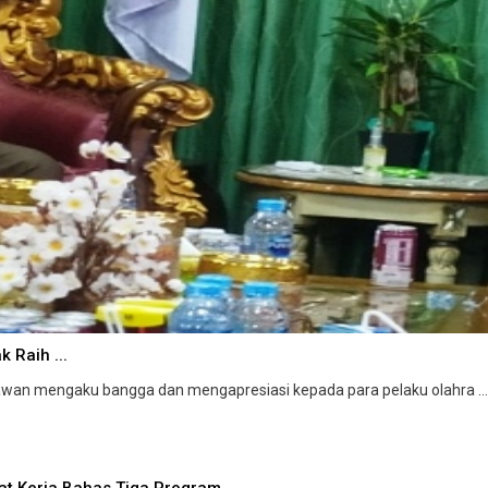
 Raih ...
wan mengaku bangga dan mengapresiasi kepada para pelaku olahra ...
at Kerja Bahas Tiga Program