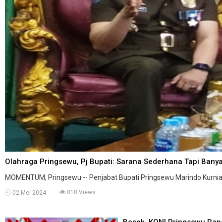
Olahraga Pringsewu, Pj Bupati: Sarana Sederhana Tapi Banyak
MOMENTUM, Pringsewu -- Penjabat Bupati Pringsewu Marindo Kurnia
818 Views
02 Mei 2024
Besok, KONI Pringsewu Rap