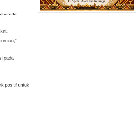
rasarana
kat.
nomian,"
si pada
 positif untuk