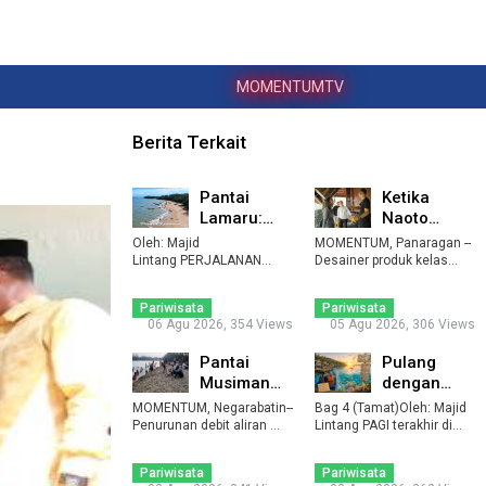
MOMENTUMTV
Berita Terkait
Pantai
Ketika
Lamaru:
Naoto
Menepi
Fukasawa
Oleh: Majid
MOMENTUM, Panaragan --
Sejenak di
Menemukan
Lintang PERJALANAN
Desainer produk kelas
menuju Pantai Lamaru
Bawah
dunia asal Jepang, N ...
''Surga'' di ...
dimulai dari ...
Cemara ...
Pariwisata
Pariwisata
06 Agu 2026, 354 Views
05 Agu 2026, 306 Views
Pantai
Pulang
Musiman
dengan
Muncul di
Mata yang
MOMENTUM, Negarabatin--
Bag 4 (Tamat)Oleh: Majid
Aliran Way
Berbeda ...
Penurunan debit aliran
Lintang PAGI terakhir di
Way (sungai) ...
Kanan, B ...
Pulau Paha ...
Pariwisata
Pariwisata