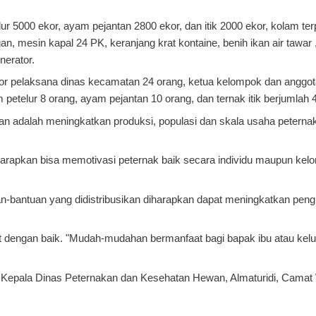
lur 5000 ekor, ayam pejantan 2800 ekor, dan itik 2000 ekor, kolam ter
ngan, mesin kapal 24 PK, keranjang krat kontaine, benih ikan air tawa
nerator.
inator pelaksana dinas kecamatan 24 orang, ketua kelompok dan anggo
petelur 8 orang, ayam pejantan 10 orang, dan ternak itik berjumlah 
ikan adalah meningkatkan produksi, populasi dan skala usaha petern
harapkan bisa memotivasi peternak baik secara individu maupun kel
uan-bantuan yang didistribusikan diharapkan dapat meningkatkan peng
wat dengan baik. "Mudah-mudahan bermanfaat bagi bapak ibu atau kel
, Kepala Dinas Peternakan dan Kesehatan Hewan, Almaturidi, Camat