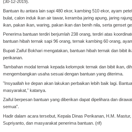
(30-12-2019).
Bantuan itu antara lain sapi 480 ekor, kambing 510 ekor, ayam pete
bulat, calon induk ikan air tawar, keramba jaring apung, jaring raju
ikan, pakan ikan, waring, pakan ikan dan benih nila, serta genset ge
Penerima bantuan terdiri berjumlah 238 orang, terdiri atas koord
bantuan hibah ternak sapi 96 orang, ternak kambing 60 orang, ayam 
Bupati Zaiful Bokhari mengatakan, bantuan hibah ternak dan bibit 
perikanan.
Tambahan modal ternak kepada kelompok ternak dan bibit ikan, di
mengembangkan usaha sesuai dengan bantuan yang diterima.
"Insyaallah ke depan akan lakukan perbaikan lebih baik lagi. Bant
masyarakat," katanya.
Zaiful berpesan bantuan yang diberikan dapat dipelihara dan dira
semua”.
Hadir dalam acara tersebut, Kepala Dinas Perikanan, H.M. Mastur
Supriyanto, dan masyarakat penerima bantuan. (rif)