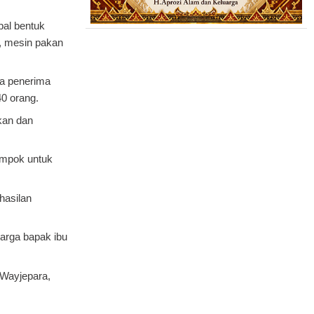
pal bentuk
r , mesin pakan
ta penerima
40 orang.
akan dan
ompok untuk
hasilan
uarga bapak ibu
 Wayjepara,