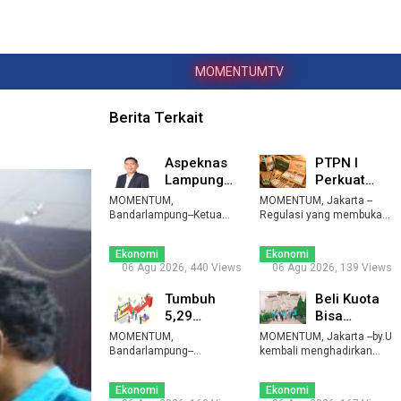
MOMENTUMTV
Berita Terkait
Aspeknas
PTPN I
Lampung
Perkuat
Minta OPD
Branding
MOMENTUM,
MOMENTUM, Jakarta --
Selektif
Produk Hilir
Bandarlampung--Ketua
Regulasi yang membuka
Umum Asosiasi
Tetapkan ...
peluang bagi badan usa ...
...
Pelaksana Konstruksi ...
Ekonomi
Ekonomi
06 Agu 2026, 440 Views
06 Agu 2026, 139 Views
Tumbuh
Beli Kuota
5,29
Bisa
Persen,
Liburan,
MOMENTUM,
MOMENTUM, Jakarta --by.U
Ekonomi
by.U
Bandarlampung--
kembali menghadirkan
Perekonomian Provinsi
Lampung
Kembali
program kUotamasya ...
Lampung tetap menc ...
Tetap Tan ...
Hadirka ...
Ekonomi
Ekonomi