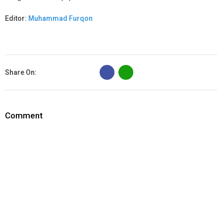
Editor:
Muhammad Furqon
B
Share On:
Comment