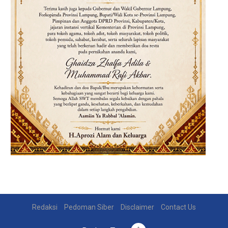
Redaksi
Pedoman Siber
Disclaimer
Contact Us