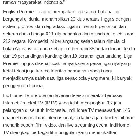
rumah masyarakat Indonesia.”
English Premier League merupakan liga sepak bola paling
bergengsi di dunia, menampilkan 20 klub teratas Inggris dengan
sistem promosi dan degradasi. Liga ini menarik penonton dari
seluruh dunia hingga 643 juta penonton dan disiarkan ke lebih dari
212 negara. Kompetisi ini berlangsung setiap tahun dimulai di
bulan Agustus, di mana setiap tim bermain 38 pertandingan, terdiri
dari 19 pertandingan kandang dan 19 pertandingan tandang. Liga
Premier Inggris dikenal tidak hanya karena persaingannya yang
ketat tetapi juga karena kualitas permainan yang tinggi,
menjadikannya salah satu liga sepak bola yang memiliki banyak
penggemar di dunia.
IndiHome TV merupakan layanan televisi interaktif berbasis
Internet Protokol TV (IPTV) yang telah menjangkau 3,2 juta
pelanggan di seluruh Indonesia. IndiHome TV menawarkan 146
channel nasional dan internasional, serta beragam konten hiburan
menarik seperti film, video, dan live streaming event. IndiHome
TV dilengkapi berbagai fitur unggulan yang meningkatkan