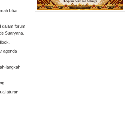
ah biliar.
il dalam forum
Made Suaryana.
lock.
ar agenda
kah-langkah
ung.
ai aturan