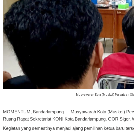
Musyawarah Kota (Muskot) Persatuan Olah
MOMENTUM, Bandarlampung
— Musyawarah Kota (Muskot) Persat
Ruang Rapat Sekretariat KONI Kota Bandarlampung, GOR Siger, W
Kegiatan yang semestinya menjadi ajang pemilihan ketua baru terse