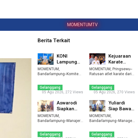
MOMENTUMTV
Berita Terkait
KONI
Kejuaraan
Lampung
Karate
Gandeng
Pringsewu
MOMENTUM,
MOMENTUM, Pringsewu--
Ditintelkam
Championshi
Bandarlampung--Komite
Ratusan atlet karate dari
Olahraga Nasional
Polda
berbagai kabupaten ...
IV ak ...
Indonesia (KONI ...
Kemban ...
Gelanggang
Gelanggang
05 Agu 2026, 272 Views
05 Agu 2026, 270 Views
Aswarodi
Yuliardi
Siapkan
Siap Bawa
Pelatda
Futsal PWI
MOMENTUM,
MOMENTUM,
Bulutangkis
Lampung
Bandarlampung--Manajer
Bandarlampung--Manager
Tim Bulutangkis PWI
PWI Lamp ...
Tim Futsal Pekan
Berjaya ...
Lampung, Asw ...
Olahraga Wartaw ...
Gelanggang
Gelanggang