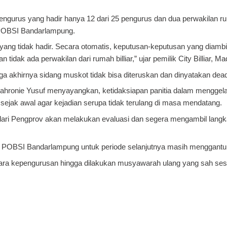
ngurus yang hadir hanya 12 dari 25 pengurus dan dua perwakilan rum
 POBSI Bandarlampung.
 yang tidak hadir. Secara otomatis, keputusan-keputusan yang diamb
 tidak ada perwakilan dari rumah billiar,” ujar pemilik City Billiar, 
a akhirnya sidang muskot tidak bisa diteruskan dan dinyatakan dead
hronie Yusuf menyayangkan, ketidaksiapan panitia dalam menggel
 sejak awal agar kejadian serupa tidak terulang di masa mendatang.
 dari Pengprov akan melakukan evaluasi dan segera mengambil lang
n POBSI Bandarlampung untuk periode selanjutnya masih menggant
ra kepengurusan hingga dilakukan musyawarah ulang yang sah sesu