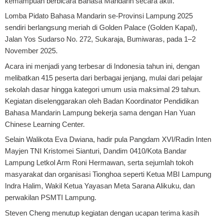
kemampuan berbicara Bahasa Mandarin secara aktif.
Lomba Pidato Bahasa Mandarin se-Provinsi Lampung 2025
sendiri berlangsung meriah di Golden Palace (Golden Kapal),
Jalan Yos Sudarso No. 272, Sukaraja, Bumiwaras, pada 1–2
November 2025.
Acara ini menjadi yang terbesar di Indonesia tahun ini, dengan
melibatkan 415 peserta dari berbagai jenjang, mulai dari pelajar
sekolah dasar hingga kategori umum usia maksimal 29 tahun.
Kegiatan diselenggarakan oleh Badan Koordinator Pendidikan
Bahasa Mandarin Lampung bekerja sama dengan Han Yuan
Chinese Learning Center.
Selain Walikota Eva Dwiana, hadir pula Pangdam XVI/Radin Inten
Mayjen TNI Kristomei Sianturi, Dandim 0410/Kota Bandar
Lampung Letkol Arm Roni Hermawan, serta sejumlah tokoh
masyarakat dan organisasi Tionghoa seperti Ketua MBI Lampung
Indra Halim, Wakil Ketua Yayasan Meta Sarana Alikuku, dan
perwakilan PSMTI Lampung.
Steven Cheng menutup kegiatan dengan ucapan terima kasih