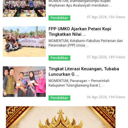
MOMENTUM, Blambanganumpu--Bupati
Waykanan Ayu Asalasiyah mendukun ...
07 Agu 2026, 156 Views
Pendidikan
FPP UMKO Ajarkan Petani Kopi
Tingkatkan Nilai ...
MOMENTUM, Kotabumi--Fakultas Pertanian dan
Peternakan (FPP) Unive ...
07 Agu 2026, 189 Views
Pendidikan
Tingkat Literasi Keuangan, Tubaba
Luncurkan G ...
MOMENTUM, Panaragan – Pemerintah
Kabupaten Tulangbawang Barat ( ...
06 Agu 2026, 194 Views
Pendidikan