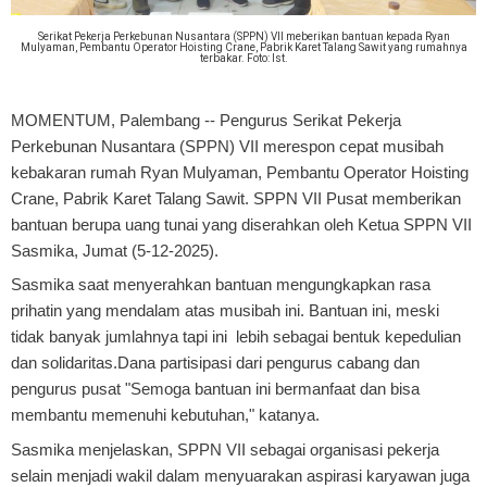
Serikat Pekerja Perkebunan Nusantara (SPPN) VII meberikan bantuan kepada Ryan
Mulyaman, Pembantu Operator Hoisting Crane, Pabrik Karet Talang Sawit yang rumahnya
terbakar. Foto: Ist.
MOMENTUM, Palembang
-- Pengurus Serikat Pekerja
Perkebunan Nusantara (SPPN) VII merespon cepat musibah
kebakaran rumah Ryan Mulyaman, Pembantu Operator Hoisting
Crane, Pabrik Karet Talang Sawit. SPPN VII Pusat memberikan
bantuan berupa uang tunai yang diserahkan oleh Ketua SPPN VII
Sasmika, Jumat (5-12-2025).
Sasmika saat menyerahkan bantuan mengungkapkan rasa
prihatin yang mendalam atas musibah ini. Bantuan ini, meski
tidak banyak jumlahnya tapi ini lebih sebagai bentuk kepedulian
dan solidaritas.Dana partisipasi dari pengurus cabang dan
pengurus pusat "Semoga bantuan ini bermanfaat dan bisa
membantu memenuhi kebutuhan," katanya.
Sasmika menjelaskan, SPPN VII sebagai organisasi pekerja
selain menjadi wakil dalam menyuarakan aspirasi karyawan juga