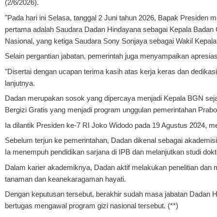
(2/6/2026).
"Pada hari ini Selasa, tanggal 2 Juni tahun 2026, Bapak Presiden
pertama adalah Saudara Dadan Hindayana sebagai Kepala Badan G
Nasional, yang ketiga Saudara Sony Sonjaya sebagai Wakil Kepala 
Selain pergantian jabatan, pemerintah juga menyampaikan apresiasi
"Disertai dengan ucapan terima kasih atas kerja keras dan dedi
lanjutnya.
Dadan merupakan sosok yang dipercaya menjadi Kepala BGN sej
Bergizi Gratis yang menjadi program unggulan pemerintahan Prab
Ia dilantik Presiden ke-7 RI Joko Widodo pada 19 Agustus 2024, me
Sebelum terjun ke pemerintahan, Dadan dikenal sebagai akademisi 
Ia menempuh pendidikan sarjana di IPB dan melanjutkan studi doktor
Dalam karier akademiknya, Dadan aktif melakukan penelitian dan men
tanaman dan keanekaragaman hayati.
Dengan keputusan tersebut, berakhir sudah masa jabatan Dadan 
bertugas mengawal program gizi nasional tersebut. (**)