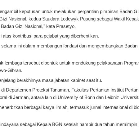
 mengambil keputusan untuk melakukan pergantian pimpinan Badan Giz
izi Nasional, kedua Saudara Lodewyk Pusung sebagai Wakil Kepal
Badan Gizi Nasional," kata Prasetyo.
 atas kontribusi para pejabat yang diberhentikan.
kasi selama ini dalam membangun fondasi dan mengembangkan Badan G
ak lembaga tersebut dibentuk untuk mendukung pelaksanaan Progr
owo-Gibran.
njelang berakhirnya masa jabatan kabinet saat itu.
di Departemen Proteksi Tanaman, Fakultas Pertanian Institut Pertan
al di Jerman, antara lain di University of Bonn dan Leibniz Universi
erbitkan berbagai karya ilmiah, termasuk jurnal internasional di bi
Hindayana sebagai Kepala BGN setelah hampir dua tahun memimpin