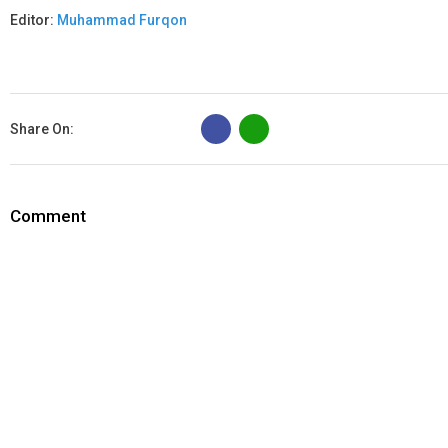
Editor:
Muhammad Furqon
B
Share On:
Comment