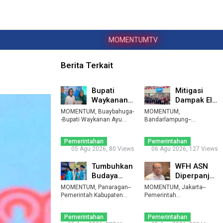
MOMENTUMTV
Berita Terkait
Bupati
Mitigasi
Waykanan:
Dampak El
PKK Harus
Nino,
MOMENTUM, Buaybahuga-
MOMENTUM,
Jadi Motor
Lampung
-Bupati Waykanan Ayu
Bandarlampung--
Asalasiyah membuka
Pembang ...
Pemerintah Provinsi
Data
Moni ...
Lampung mulai mendat ...
Penggun ...
Pemerintahan
Pemerintahan
05 Agu 2026, 80 Views
06 Agu 2026, 127 Views
Tumbuhkan
WFH ASN
Budaya
Diperpanjang
Baca,
Hingga
MOMENTUM, Panaragan--
MOMENTUM, Jakarta--
Tubaba
Akhir
Pemerintah Kabupaten
Pemerintah
Tulangbawang Barat (Tub
Gencarkan
memperpanjang kebijakan
September
...
work from h ...
Perpu ...
2 ...
Pemerintahan
Pemerintahan