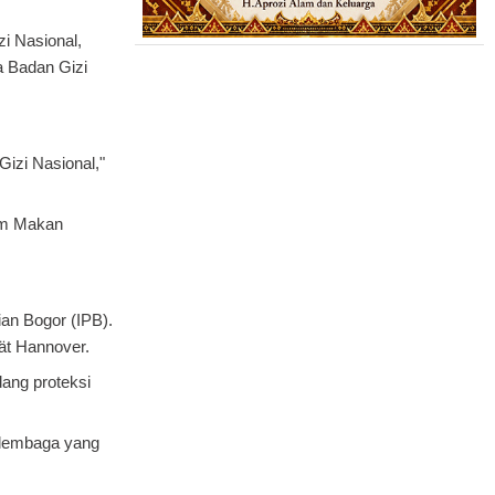
i Nasional,
a Badan Gizi
izi Nasional,"
am Makan
ian Bogor (IPB).
tät Hannover.
dang proteksi
 lembaga yang