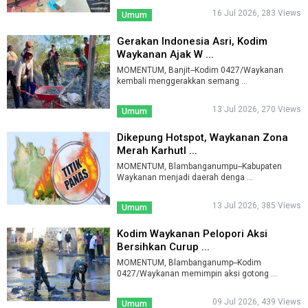
16 Jul 2026, 283 Views
Umum
Gerakan Indonesia Asri, Kodim
Waykanan Ajak W ...
MOMENTUM, Banjit--Kodim 0427/Waykanan
kembali menggerakkan semang ...
13 Jul 2026, 270 Views
Umum
Dikepung Hotspot, Waykanan Zona
Merah Karhutl ...
MOMENTUM, Blambanganumpu--Kabupaten
Waykanan menjadi daerah denga ...
13 Jul 2026, 385 Views
Umum
Kodim Waykanan Pelopori Aksi
Bersihkan Curup ...
MOMENTUM, Blambanganump--Kodim
0427/Waykanan memimpin aksi gotong ...
09 Jul 2026, 439 Views
Umum