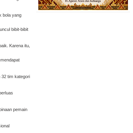
 bola yang
cul bibit-bibit
ik. Karena itu,
s mendapat
 32 tim kategori
perluas
mbinaan pemain
ional