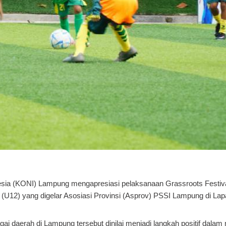
esia (KONI) Lampung mengapresiasi pelaksanaan Grassroots Festiv
n (U12) yang digelar Asosiasi Provinsi (Asprov) PSSI Lampung di La
agai daerah di Lampung tersebut dinilai menjadi langkah positif dal