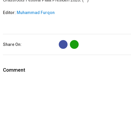
Editor:
Muhammad Furqon
B
Share On:
Comment