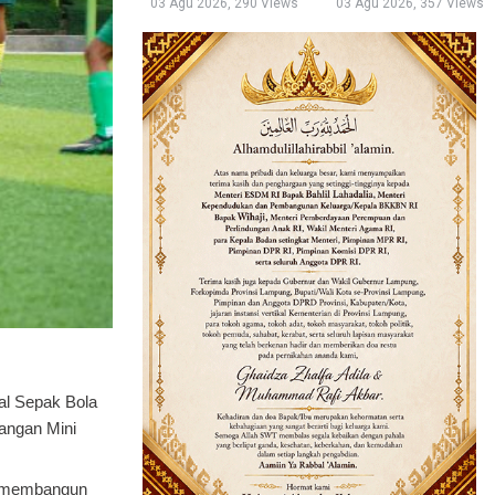
03 Agu 2026, 290 Views
03 Agu 2026, 357 Views
al Sepak Bola
pangan Mini
am membangun