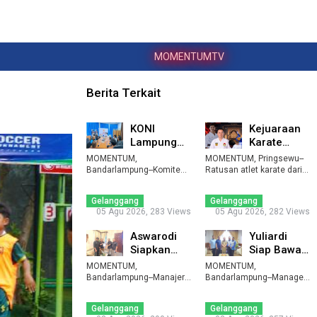
MOMENTUMTV
Berita Terkait
KONI
Kejuaraan
Lampung
Karate
Gandeng
Pringsewu
MOMENTUM,
MOMENTUM, Pringsewu--
Ditintelkam
Championshi
Bandarlampung--Komite
Ratusan atlet karate dari
Olahraga Nasional
Polda
berbagai kabupaten ...
IV ak ...
Indonesia (KONI ...
Kemban ...
Gelanggang
Gelanggang
05 Agu 2026, 283 Views
05 Agu 2026, 282 Views
Aswarodi
Yuliardi
Siapkan
Siap Bawa
Pelatda
Futsal PWI
MOMENTUM,
MOMENTUM,
Bulutangkis
Lampung
Bandarlampung--Manajer
Bandarlampung--Manager
Tim Bulutangkis PWI
PWI Lamp ...
Tim Futsal Pekan
Berjaya ...
Lampung, Asw ...
Olahraga Wartaw ...
Gelanggang
Gelanggang