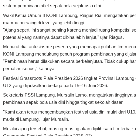
sistem pembinaan atlet sepak bola sejak usia dini.
Wakil Ketua Umum II KONI Lampung, Riagus Ria, mengatakan pem
mampu bersaing di level yang lebih tinggi.
"Ajang seperti ini sangat penting karena menjadi ruang kompetisi se
potensial yang nantinya dapat dibina lebih lanjut," ujar Riagus.
Menurut dia, antusiasme peserta yang mencapai puluhan tim menu
KONI Lampung mendukung penuh program pembinaan yang dijal
"Pembinaan harus dilakukan secara berkelanjutan. Tidak cukup han
perhatian serius," katanya.
Festival Grassroots Piala Presiden 2026 tingkat Provinsi Lampung d
U12 yang dijadwalkan berlaga pada 15–16 Juni 2026.
Sekretaris PSSI Lampung, Mursalin Lamo, mengatakan tingginya a
pembinaan sepak bola usia dini hingga tingkat sekolah dasar.
"Kami akan terus mengembangkan festival usia dini mulai dari U10
muda di Lampung," ujar Mursalin.
Melalui ajang tersebut, masing-masing akan dipilih satu tim terba
Grassroots Festival Piala Presiden 2026. (**)