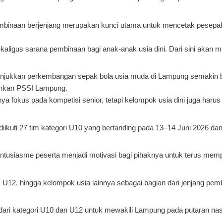
binaan berjenjang merupakan kunci utama untuk mencetak pesepak
kaligus sarana pembinaan bagi anak-anak usia dini. Dari sini akan mun
njukkan perkembangan sepak bola usia muda di Lampung semakin ba
ankan PSSI Lampung.
ya fokus pada kompetisi senior, tetapi kelompok usia dini juga haru
iikuti 27 tim kategori U10 yang bertanding pada 13–14 Juni 2026 dan
ntusiasme peserta menjadi motivasi bagi pihaknya untuk terus mem
, U12, hingga kelompok usia lainnya sebagai bagian dari jenjang pe
ik dari kategori U10 dan U12 untuk mewakili Lampung pada putaran nas