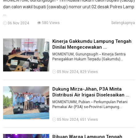
dan calon wakil bupati (cawabup) nomor urut 02 desak Polres Lamp
...
580 Views
Selengkapnya
06 Nov 2024
Kinerja Gakkumdu Lampung Tengah
Dinilai Mengecewakan ...
MOMENTUM, Gunungsugih -- Kinerja Sentra
Penegakkan Hukum Terpadu (Gakumdu)
Lampung Tengah dinilai mengecewakan.
Laporan sejum ...
05 Nov 2024, 829 Views
Dukung Mirza-Jihan, P3A Minta
Distribusi Air Irigasi Diselesaikan ...
MOMENTUMM, Pubian -- Perkumpulan Petani
Pemakai Air (P3A) se-Provinsi Lampung
mendeklarasikan dukungan kepada pasangan
Rahmat ...
05 Nov 2024, 651 Views
Ribuan Warga Lampung Tengah