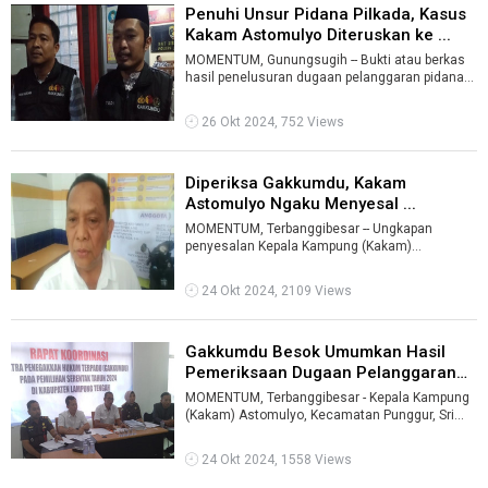
Penuhi Unsur Pidana Pilkada, Kasus
Kakam Astomulyo Diteruskan ke ...
MOMENTUM, Gunungsugih -- Bukti atau berkas
hasil penelusuran dugaan pelanggaran pidana
pilkada yang dilakukan Kepala Kampung ...
26 Okt 2024, 752 Views
Diperiksa Gakkumdu, Kakam
Astomulyo Ngaku Menyesal ...
MOMENTUM, Terbanggibesar -- Ungkapan
penyesalan Kepala Kampung (Kakam)
Astomulyo, Kecamatan Punggur, Sri Widayat
diucapkan se ...
24 Okt 2024, 2109 Views
Gakkumdu Besok Umumkan Hasil
Pemeriksaan Dugaan Pelanggaran
Pilka ...
MOMENTUM, Terbanggibesar - Kepala Kampung
(Kakam) Astomulyo, Kecamatan Punggur, Sri
Widayat memenuhi panggilan Sentra Penegak ...
24 Okt 2024, 1558 Views