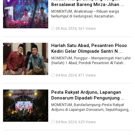
Bersalawat Bareng Mirza-Jihan ...
MOMENTUM, Anakratuaji -- Ribuan warga
berkumpul di Gedungsari, Kecamatan
Anakratuaji, Lampung Tengah, Senin malam
(4/11/2024) ...
05 Nov 2024, 561 Views
Harlah Satu Abad, Pesantren Ploso
Kediri Gelar Olimpiade Santri N ...
MOMENTUM, Punggur -- Memperingati Hari Lahir
(Harlah) 1 Abad, Pondok Pesantren Al Falah
Ploso Mojo, Kediri, Jawa Timur mengge ...
04 Nov 2024, 871 Views
Pesta Rakyat Ardjuno, Lapangan
Donoarum Dipadati Pengunjung ...
MOMENTUM, Bandarlampung--Pesta Rakyat
Ardjuno di Lapangan Donoarum, Seputihagung,
Lampung Tengah (Lamteng), berlangsung meria
...
04 Nov 2024, 629 Views