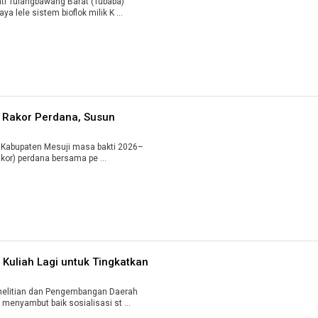
i Tulangbawang Barat (Tubaba)
 lele sistem bioflok milik K ...
r Rakor Perdana, Susun
Kabupaten Mesuji masa bakti 2026–
kor) perdana bersama pe ...
Kuliah Lagi untuk Tingkatkan
elitian dan Pengembangan Daerah
menyambut baik sosialisasi st ...