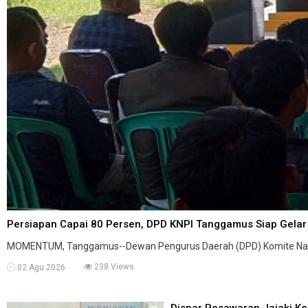
Persiapan Capai 80 Persen, DPD KNPI Tanggamus Siap Gelar P
MOMENTUM, Tanggamus--Dewan Pengurus Daerah (DPD) Komite Nasio
238 Views
02 Agu 2026
Dispar Pesawaran Jajaki Ke