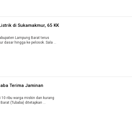
Listrik di Sukamakmur, 65 KK
bupaten Lampung Barat terus
 dasar hingga ke pelosok. Sala ...
ubaba Terima Jaminan
10 ribu warga miskin dan kurang
mampu di Kabupaten Tulangbawang Barat (Tubaba) ditetapkan ...