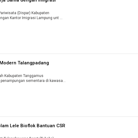
riwisata (Dispar) Kabupaten
gan Kantor Imigrasi Lampung unt ...
 Modern Talangpadang
ah Kabupaten Tanggamus
i penampungan sementara di kawasan
am Lele Bioflok Bantuan CSR