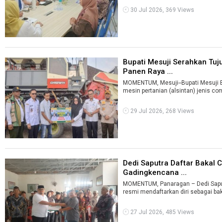
30 Jul 2026, 369 Views
Bupati Mesuji Serahkan Tuj
Panen Raya ...
MOMENTUM, Mesuji--Bupati Mesuji El
mesin pertanian (alsintan) jenis com
29 Jul 2026, 268 Views
Dedi Saputra Daftar Bakal 
Gadingkencana ...
MOMENTUM, Panaragan – Dedi Saput
resmi mendaftarkan diri sebagai baka
27 Jul 2026, 485 Views