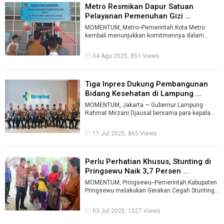
Metro Resmikan Dapur Satuan
Pelayanan Pemenuhan Gizi ...
MOMENTUM, Metro--Pemerintah Kota Metro
kembali menunjukkan komitmennya dalam
meningkatkan kualitas hidup masyarakat
melalui p ...
04 Agu 2025, 851 Views
Tiga Inpres Dukung Pembangunan
Bidang Kesehatan di Lampung ...
MOMENTUM, Jakarta — Gubernur Lampung
Rahmat Mirzani Djausal bersama para kepala
daerah kabupaten di Lampung melakukan audie
...
11 Jul 2025, 865 Views
Perlu Perhatian Khusus, Stunting di
Pringsewu Naik 3,7 Persen ...
MOMENTUM, Pringsewu--Pemerintah Kabupaten
Pringsewu melakukan Gerakan Cegah Stunting
yang dipusatkan di Pekon Pandansurat, ...
03 Jul 2025, 1027 Views