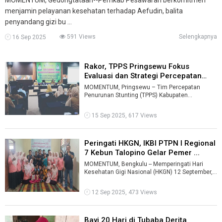
menjamin pelayanan kesehatan terhadap Aefudin, balita
penyandang gizi bu ...
591 Views
Selengkapnya
16 Sep 2025
Rakor, TPPS Pringsewu Fokus
Evaluasi dan Strategi Percepatan
Penu ...
MOMENTUM, Pringsewu – Tim Percepatan
Penurunan Stunting (TPPS) Kabupaten
Pringsewu menggelar Rapat Koordinasi (Rakor)
di Ho ...
15 Sep 2025, 617 Views
Peringati HKGN, IKBI PTPN I Regional
7 Kebun Talopino Gelar Pemer ...
MOMENTUM, Bengkulu -- Memperingati Hari
Kesehatan Gigi Nasional (HKGN) 12 September,
Ikatan Keluarga Besar Istri (IKBI) PTPN ...
12 Sep 2025, 473 Views
Bayi 20 Hari di Tubaba Derita