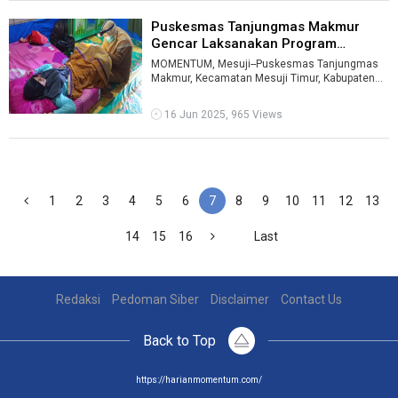
Puskesmas Tanjungmas Makmur
Gencar Laksanakan Program
Perawan Cek ...
MOMENTUM, Mesuji--Puskesmas Tanjungmas
Makmur, Kecamatan Mesuji Timur, Kabupaten
Mesuji gencar melaksanakan program inovasi P
...
16 Jun 2025, 965 Views
1
2
3
4
5
6
7
8
9
10
11
12
13
14
15
16
Last
Redaksi
Pedoman Siber
Disclaimer
Contact Us
Back to Top
https://harianmomentum.com/