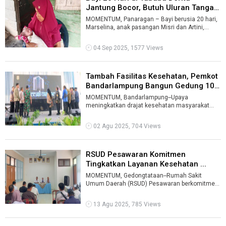
Jantung Bocor, Butuh Uluran Tangan
...
MOMENTUM, Panaragan – Bayi berusia 20 hari,
Marselina, anak pasangan Misri dan Artini,
warga Tiyuh (Desa) Gunungkatun, Keca ...
04 Sep 2025, 1577 Views
Tambah Fasilitas Kesehatan, Pemkot
Bandarlampung Bangun Gedung 10
...
MOMENTUM, Bandarlampung--Upaya
meningkatkan drajat kesehatan masyarakat
harus diiringi dengan ketersediaan sarana dan
prasara ...
02 Agu 2025, 704 Views
RSUD Pesawaran Komitmen
Tingkatkan Layanan Kesehatan ...
MOMENTUM, Gedongtataan--Rumah Sakit
Umum Daerah (RSUD) Pesawaran berkomitmen
untuk meningkatkan pelayanan kesehatan bagi
masy ...
13 Agu 2025, 785 Views