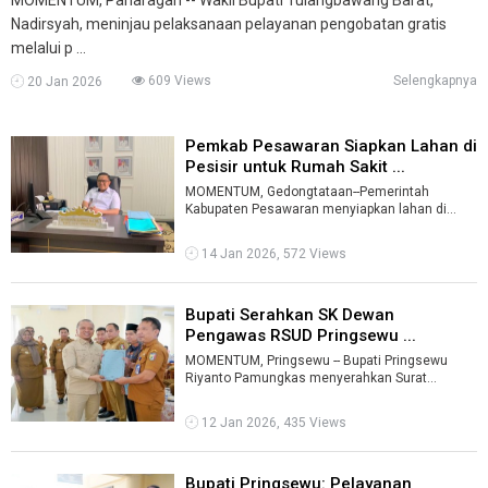
Nadirsyah, meninjau pelaksanaan pelayanan pengobatan gratis
melalui p ...
609 Views
Selengkapnya
20 Jan 2026
Pemkab Pesawaran Siapkan Lahan di
Pesisir untuk Rumah Sakit ...
MOMENTUM, Gedongtataan--Pemerintah
Kabupaten Pesawaran menyiapkan lahan di
daerah pesisir untuk pembangunan rumah
sakit.Wakil ...
14 Jan 2026, 572 Views
Bupati Serahkan SK Dewan
Pengawas RSUD Pringsewu ...
MOMENTUM, Pringsewu -- Bupati Pringsewu
Riyanto Pamungkas menyerahkan Surat
Keputusan (SK) Dewan Pengawas Rumah Sakit
Um ...
12 Jan 2026, 435 Views
Bupati Pringsewu: Pelayanan