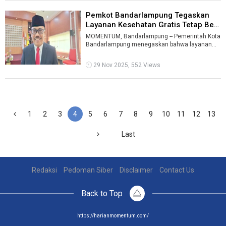
Pemkot Bandarlampung Tegaskan
Layanan Kesehatan Gratis Tetap Berj
...
MOMENTUM, Bandarlampung -- Pemerintah Kota
Bandarlampung menegaskan bahwa layanan
kesehatan gratis melalui Program Pelayanan ...
29 Nov 2025, 552 Views
1
2
3
4
5
6
7
8
9
10
11
12
13
Last
Redaksi
Pedoman Siber
Disclaimer
Contact Us
Back to Top
https://harianmomentum.com/