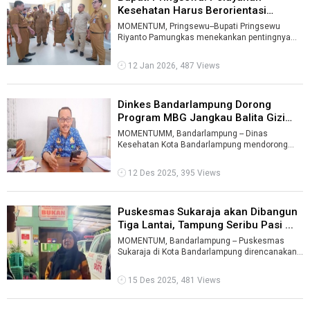
Kesehatan Harus Berorientasi
Kepuasan ...
MOMENTUM, Pringsewu--Bupati Pringsewu
Riyanto Pamungkas menekankan pentingnya
peningkatan kualitas pelayanan kesehatan ...
12 Jan 2026, 487 Views
Dinkes Bandarlampung Dorong
Program MBG Jangkau Balita Gizi
Buruk ...
MOMENTUMM, Bandarlampung -- Dinas
Kesehatan Kota Bandarlampung mendorong
agar Program Makan Bergizi Gratis (MBG) ke
depan tid ...
12 Des 2025, 395 Views
Puskesmas Sukaraja akan Dibangun
Tiga Lantai, Tampung Seribu Pasi ...
MOMENTUM, Bandarlampung -- Puskesmas
Sukaraja di Kota Bandarlampung direncanakan
akan dibangun menjadi gedung tiga lantai den ...
15 Des 2025, 481 Views