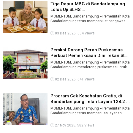
Tiga Dapur MBG di Bandarlampung
Lolos Uji SLHS ...
MOMENTUM, Bandarlampung -- Pemerintah Kota
Bandarlampung terus memperkuat pengawasan
keamanan pangan pada program Makan Bergi ...
03 Des 2025, 534 Views
Pemkot Dorong Peran Puskesmas
Perkuat Pemeriksaan Dini Tekan Stun
...
MOMENTUM, Bandarlampung -- Pemerintah Kota
Bandarlampung mendorong puskesmas untuk
memperkuat pemeriksaan dini guna menekan a
...
02 Des 2025, 641 Views
Program Cek Kesehatan Gratis, di
Bandarlampung Telah Layani 128.2 ...
MOMENTUM, Bandarlampung -- Pemerintah Kota
Bandarlampung terus memperluas layanan
Program Cek Kesehatan Gratis (CKG) untuk me
...
27 Nov 2025, 582 Views