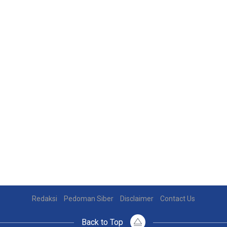
Redaksi
Pedoman Siber
Disclaimer
Contact Us
Back to Top