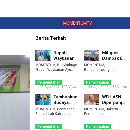
MOMENTUMTV
Berita Terkait
Bupati
Mitigasi
Waykanan:
Dampak El
PKK Harus
Nino,
MOMENTUM, Buaybahuga-
MOMENTUM,
Jadi Motor
Lampung
-Bupati Waykanan Ayu
Bandarlampung--
Asalasiyah membuka
Pembang ...
Pemerintah Provinsi
Data
Moni ...
Lampung mulai mendat ...
Penggun ...
Pemerintahan
Pemerintahan
05 Agu 2026, 125 Views
06 Agu 2026, 131 Views
Tumbuhkan
WFH ASN
Budaya
Diperpanjang
Baca,
Hingga
MOMENTUM, Panaragan--
MOMENTUM, Jakarta--
Tubaba
Akhir
Pemerintah Kabupaten
Pemerintah
Tulangbawang Barat (Tub
Gencarkan
memperpanjang kebijakan
September
...
work from h ...
Perpu ...
2 ...
Pemerintahan
Pemerintahan