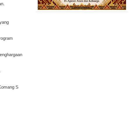
an.
 yang
rogram
Penghargaan
a
 Komang S