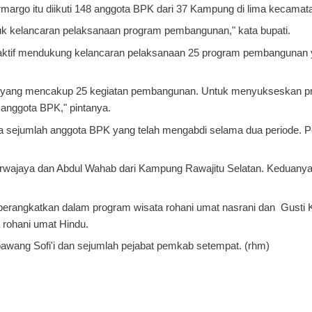
rmargo itu diikuti 148 anggota BPK dari 37 Kampung di lima kecamat
uk kelancaran pelaksanaan program pembangunan," kata bupati.
n aktif mendukung kelancaran pelaksanaan 25 program pembangunan
 yang mencakup 25 kegiatan pembangunan. Untuk menyukseskan p
 anggota BPK," pintanya.
a sejumlah anggota BPK yang telah mengabdi selama dua periode. 
urwajaya dan Abdul Wahab dari Kampung Rawajitu Selatan. Keduany
iberangkatkan dalam program wisata rohani umat nasrani dan Gusti
rohani umat Hindu.
awang Sofi'i dan sejumlah pejabat pemkab setempat. (rhm)