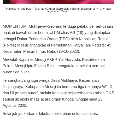
Pelaku buron tiga bulan PM alias AG ditangkap setelah diketahui bersembunyi di wilayah
register 45 Mesuji.
MOMENTUM, Muktijaya
--Seorang terduga pelaku pemerkosaan
anak di bawah umur berinisial PM alias AG (18) yang ditetapkan
sebagai Daftar Pencarian Orang (DPO) oleh Kepolisian Resor
(Polres) Mesuji ditangkap di Pemukiman Karya Tani Register 45
Kecamatan Mesuji Timur, Rabu (19-10-2022).
Mewakili Kapolres Mesuji AKBP Yuli Haryudo, Kasatreskrim
Polres Mesuji Iptu Fajrian Rizki mengatakan, pelaku sempat
buron tiga bulan.
Tersangka yang juga warga Desa Muktijaya, Kecamatan
Tanjungraya, Kabupaten Mesuji itu bersama tiga rekannya WT, DI
dan HI (masih buron) melakukan aksi bejat terhadap korban ONS
seusai dicekoki miras acara orgen tunggal tunggal pada 23
Agustus 2022.
Selanjutnya korban dilakukan pelecehan seksual secara