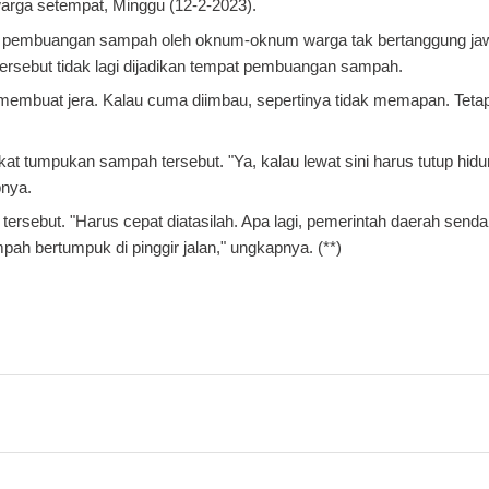
warga setempat, Minggu (12-2-2023).
pat pembuangan sampah oleh oknum-oknum warga tak bertanggung j
 tersebut tidak lagi dijadikan tempat pembuangan sampah.
 membuat jera. Kalau cuma diimbau, sepertinya tidak memapan. Teta
dekat tumpukan sampah tersebut.
"Ya, kalau lewat sini harus tutup hid
pnya.
 tersebut.
"Harus cepat diatasilah. Apa lagi, pemerintah daerah senda
h bertumpuk di pinggir jalan," ungkapnya. (**)