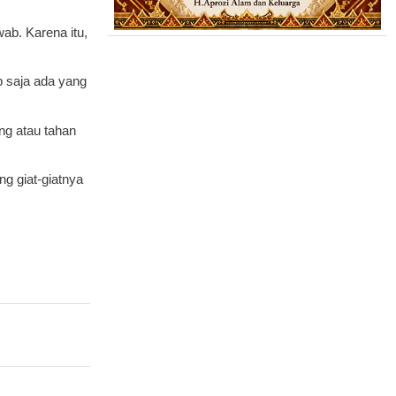
awab.
Karena itu,
p saja ada yang
ung atau tahan
ng giat-giatnya