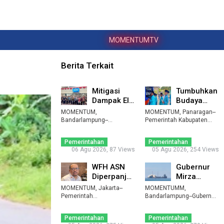
MOMENTUMTV
Berita Terkait
Mitigasi
Tumbuhkan
Dampak El
Budaya
Nino,
Baca,
MOMENTUM,
MOMENTUM, Panaragan--
Lampung
Tubaba
Bandarlampung--
Pemerintah Kabupaten
Pemerintah Provinsi
Data
Tulangbawang Barat (Tub
Gencarkan
Lampung mulai mendat ...
...
Penggun ...
Perpu ...
Pemerintahan
Pemerintahan
06 Agu 2026, 87 Views
05 Agu 2026, 254 Views
WFH ASN
Gubernur
Diperpanjang
Mirza
Hingga
Saksikan
MOMENTUM, Jakarta--
MOMENTUMM,
Akhir
Peluncuran
Pemerintah
Bandarlampung--Gubernur
memperpanjang kebijakan
September
Lampung Rahmat Mirzani
Satelit La ...
work from h ...
Djausal ...
2 ...
Pemerintahan
Pemerintahan