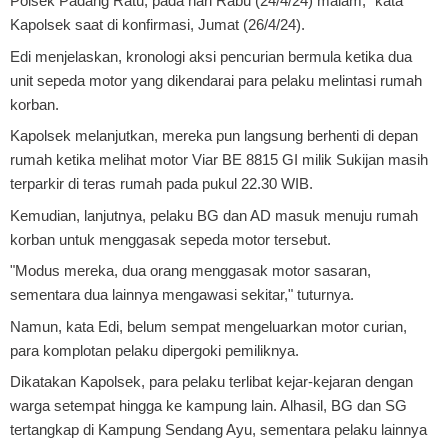
Polsek Padang Ratu, pada hari Rabu (24/4/24) malam," kata
Kapolsek saat di konfirmasi, Jumat (26/4/24).
Edi menjelaskan, kronologi aksi pencurian bermula ketika dua
unit sepeda motor yang dikendarai para pelaku melintasi rumah
korban.
Kapolsek melanjutkan, mereka pun langsung berhenti di depan
rumah ketika melihat motor Viar BE 8815 GI milik Sukijan masih
terparkir di teras rumah pada pukul 22.30 WIB.
Kemudian, lanjutnya, pelaku BG dan AD masuk menuju rumah
korban untuk menggasak sepeda motor tersebut.
"Modus mereka, dua orang menggasak motor sasaran,
sementara dua lainnya mengawasi sekitar," tuturnya.
Namun, kata Edi, belum sempat mengeluarkan motor curian,
para komplotan pelaku dipergoki pemiliknya.
Dikatakan Kapolsek, para pelaku terlibat kejar-kejaran dengan
warga setempat hingga ke kampung lain. Alhasil, BG dan SG
tertangkap di Kampung Sendang Ayu, sementara pelaku lainnya