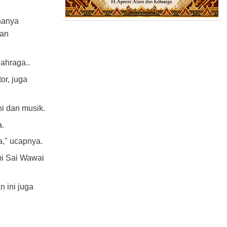
hanya
ian
ahraga..
or, juga
ni dan musik.
a.
a," ucapnya.
mi Sai Wawai
 ini juga