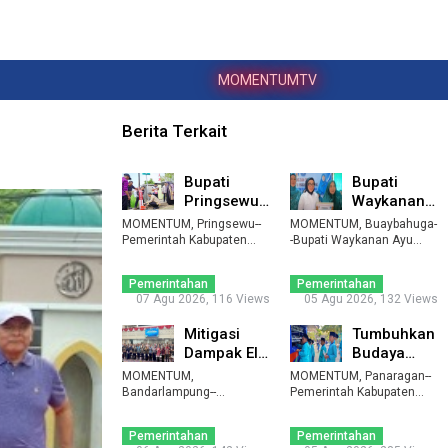
MOMENTUMTV
Berita Terkait
Bupati
Bupati
Pringsewu
Waykanan:
Serap
PKK Harus
MOMENTUM, Pringsewu--
MOMENTUM, Buaybahuga-
Aspirasi
Jadi Motor
Pemerintah Kabupaten
-Bupati Waykanan Ayu
Pringsewu kembali mengg
Warga
Asalasiyah membuka
Pembang ...
...
Moni ...
Kresnom ...
Pemerintahan
Pemerintahan
07 Agu 2026, 116 Views
05 Agu 2026, 132 Views
Mitigasi
Tumbuhkan
Dampak El
Budaya
Nino,
Baca,
MOMENTUM,
MOMENTUM, Panaragan--
Lampung
Tubaba
Bandarlampung--
Pemerintah Kabupaten
Pemerintah Provinsi
Data
Tulangbawang Barat (Tub
Gencarkan
Lampung mulai mendat ...
...
Penggun ...
Perpu ...
Pemerintahan
Pemerintahan