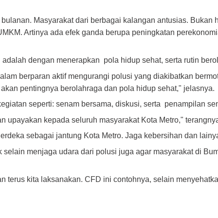
bulanan. Masyarakat dari berbagai kalangan antusias. Bukan 
 UMKM. Artinya ada efek ganda berupa peningkatan perekonom
adalah dengan menerapkan pola hidup sehat, serta rutin berol
am berparan aktif mengurangi polusi yang diakibatkan bermot
an pentingnya berolahraga dan pola hidup sehat," jelasnya.
kegiatan seperti: senam bersama, diskusi, serta penampilan se
 dan upayakan kepada seluruh masyarakat Kota Metro," terangny
rdeka sebagai jantung Kota Metro. Jaga kebersihan dan lainy
selain menjaga udara dari polusi juga agar masyarakat di Bu
 terus kita laksanakan. CFD ini contohnya, selain menyehatkan