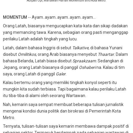
Adipati Opi, Wartawan Harian Momentum Biro Kota Metro.
MOMENTUM
-- Ayam..ayam..ayam..ayam..ayam...
Orang Latah, biasanya mengucapkan kata-kata dan sikap dadakan
yang memancing tawa. Karena, sebagian orang pasti menganggap
perilaku Latah adalah tingkah yang lucu.
Latah, dalam bahasa Inggris di sebut
Talkative
, di bahasa Yunani
disebut
Omilitikos
, orang Arab biasanya menyebut
Thaartar
. Dalam
bahasa Belanda, Latah biasa disebut
Spraakzaam
. Sedangkan di
Jepang, orang Latah biasanya di panggil
Oshaberi
na. Kalau di tim
saya, orang Latah di panggil
Galer
.
Kalau bertemu orang yang memiliki tingkah konyol seperti itu
mungkin kita sudah terbiasa. Tapi bagaimana kalau perilaku Latah
itu tiba-tiba di alami oleh seorang Wartawan.
Nah, kemarin saya sempat membuat beberapa tulisan jurnalistik
mengenai kondisi dunia politik dan birokrasi di Pemerintah Kota
Metro.
Ternyata, tulisan-tulisan saya kemarin membawa dampak positif di
sebagian sektor. Termasuk berdampak pada sebagian wartawan di