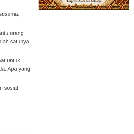
 sesama,
antu orang
alah satunya
aat untuk
la. Apa yang
n sosial