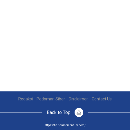
Redaksi
Pedoman Siber
Disclaimer
Contact Us
Back to Top
https://harianmomentum.com/