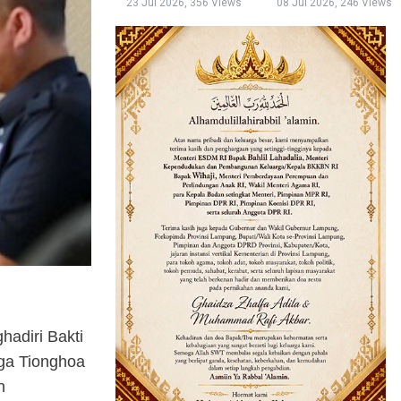
23 Jul 2026, 356 Views
08 Jul 2026, 246 Views
adiri Bakti
ga Tionghoa
n