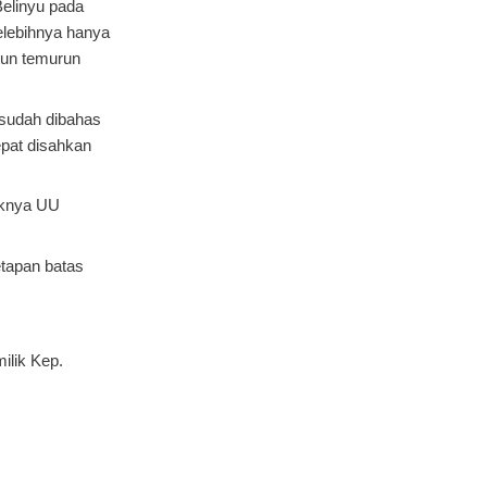
Belinyu pada
elebihnya hanya
run temurun
 sudah dibahas
epat disahkan
uknya UU
tapan batas
ilik Kep.