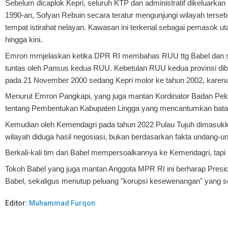
Sebelum dicaplok Kepri, seluruh KTP dan administratif dikeluar
1990-an, Sofyan Rebuin secara teratur mengunjungi wilayah terseb
tempat istirahat nelayan. Kawasan ini terkenal sebagai pemasok 
hingga kini.
Emron mrnjelaskan ketika DPR RI membahas RUU ttg Babel dan se
tuntas oleh Pansus kedua RUU. Kebetulan RUU kedua provinsi dib
pada 21 November 2000 sedang Kepri molor ke tahun 2002, karena
Menurut Emron Pangkapi, yang juga mantan Kordinator Badan Peke
tentang Pembentukan Kabupaten Lingga yang mencantumkan bata
Kemudian oleh Kemendagri pada tahun 2022 Pulau Tujuh dimasuk
wilayah diduga hasil negosiasi, bukan berdasarkan fakta undang-u
Berkali-kali tim dari Babel mempersoalkannya ke Kemendagri, tap
Tokoh Babel yang juga mantan Anggota MPR RI ini berharap Presid
Babel, sekaligus menutup peluang "korupsi kesewenangan" yang serin
Editor:
Muhammad Furqon