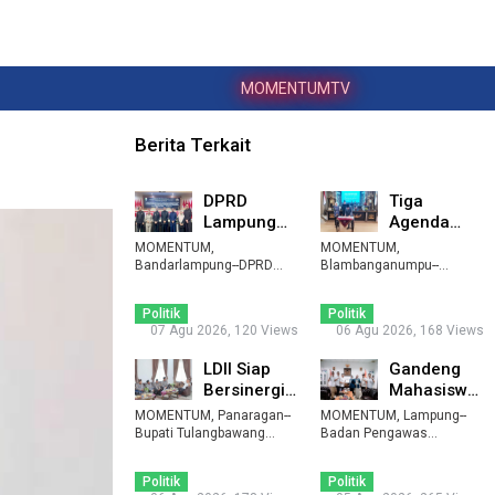
MOMENTUMTV
Berita Terkait
DPRD
Tiga
Lampung
Agenda
Sepakati
Strategis
MOMENTUM,
MOMENTUM,
Perubahan
Tuntas,
Bandarlampung--DPRD
Blambanganumpu--
Provinsi Lampung
APBD 2026,
Pemerintah Kabupaten
DPRD
menyepakati peruba ...
Waykanan bersama D ...
Pe ...
Waykanan T
Politik
Politik
...
07 Agu 2026, 120 Views
06 Agu 2026, 168 Views
LDII Siap
Gandeng
Bersinergi
Mahasiswa
Dukung
Unila,
MOMENTUM, Panaragan--
MOMENTUM, Lampung--
Program
Bawaslu
Bupati Tulangbawang
Badan Pengawas
Prioritas ...
Barat (Tubaba) Novriwan ...
Pemilihan Umum
Kembangkan
(Bawaslu) Provin ...
P ...
Politik
Politik