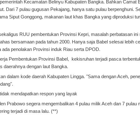
kan pemerintah Kecamatan Belinyu Kabupaten Bangka. Bahkan Camat 
ut. Dari 7 pulau gugusan Pekajang, hanya satu pulau berpenghuni. S
utama Siput Gonggong, makanan laut khas Bangka yang diproduksi tu
kaligus RUU pembentukan Provinsi Kepri, masalah perbatasan ini
ahas bersamaan pada tahun 2000. Hanya saja Babel selesai lebih c
 ada penolakan Provinsi induk Riau serta DPOD.
rja Pembentukan Provinsi Babel, kekisruhan terjadi pasca terbent
s daerahnya dengan laut Bangka.
kan dalam kode daerah Kabupaten Lingga. "Sama dengan Aceh, pene
ndang".
i tidak mendapatkan respon yang layak
en Prabowo segera mengembalikan 4 pulau milik Aceh dan 7 pulau m
g terjadi di masa lalu. (**)