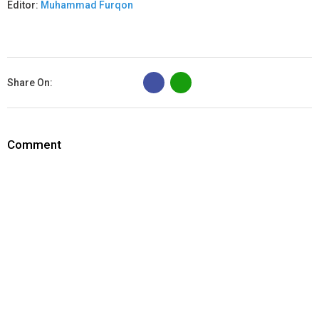
Editor:
Muhammad Furqon
B
Share On:
Comment