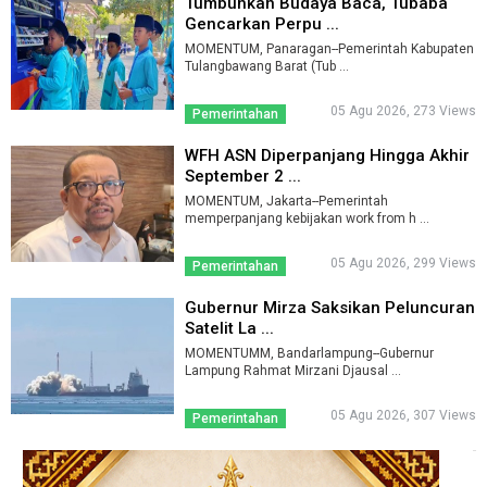
Tumbuhkan Budaya Baca, Tubaba
Gencarkan Perpu ...
MOMENTUM, Panaragan--Pemerintah Kabupaten
Tulangbawang Barat (Tub ...
05 Agu 2026, 273 Views
Pemerintahan
WFH ASN Diperpanjang Hingga Akhir
September 2 ...
MOMENTUM, Jakarta--Pemerintah
memperpanjang kebijakan work from h ...
05 Agu 2026, 299 Views
Pemerintahan
Gubernur Mirza Saksikan Peluncuran
Satelit La ...
MOMENTUMM, Bandarlampung--Gubernur
Lampung Rahmat Mirzani Djausal ...
05 Agu 2026, 307 Views
Pemerintahan