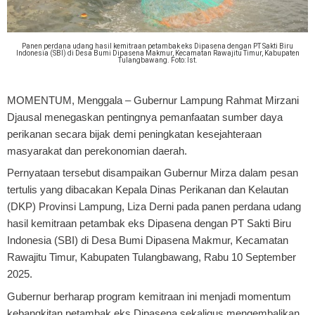
Panen perdana udang hasil kemitraan petambak eks Dipasena dengan PT Sakti Biru
Indonesia (SBI) di Desa Bumi Dipasena Makmur, Kecamatan Rawajitu Timur, Kabupaten
Tulangbawang. Foto: Ist.
MOMENTUM, Menggala
– Gubernur Lampung Rahmat Mirzani
Djausal menegaskan pentingnya pemanfaatan sumber daya
perikanan secara bijak demi peningkatan kesejahteraan
masyarakat dan perekonomian daerah.
Pernyataan tersebut disampaikan Gubernur Mirza dalam pesan
tertulis yang dibacakan Kepala Dinas Perikanan dan Kelautan
(DKP) Provinsi Lampung, Liza Derni pada panen perdana udang
hasil kemitraan petambak eks Dipasena dengan PT Sakti Biru
Indonesia (SBI) di Desa Bumi Dipasena Makmur, Kecamatan
Rawajitu Timur, Kabupaten Tulangbawang, Rabu 10 September
2025.
Gubernur berharap program kemitraan ini menjadi momentum
kebangkitan petambak eks Dipasena sekaligus mengembalikan