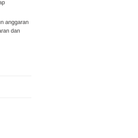
ap
un anggaran
aran dan