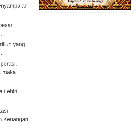
penyampaian
besar
.
iliun yang
i.
perasi,
t, maka
sa Lebih
tasi
an Keuangan