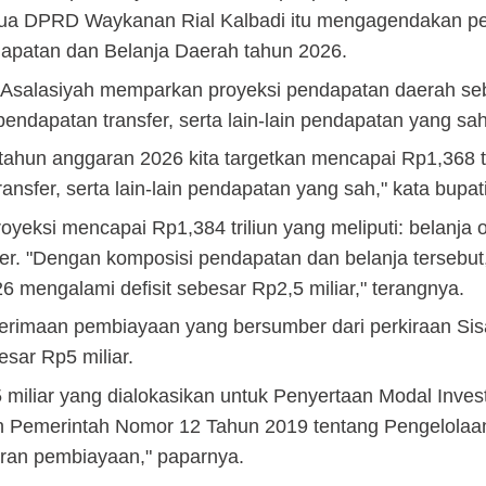
Ketua DPRD Waykanan Rial Kalbadi itu mengagendakan 
patan dan Belanja Daerah tahun 2026.
u Asalasiyah memparkan proyeksi pendapatan daerah se
, pendapatan transfer, serta lain-lain pendapatan yang sah
hun anggaran 2026 kita targetkan mencapai Rp1,368 tr
nsfer, serta lain-lain pendapatan yang sah," kata bupat
eksi mencapai Rp1,384 triliun yang meliputi: belanja o
sfer. "Dengan komposisi pendapatan dan belanja tersebu
engalami defisit sebesar Rp2,5 miliar," terangnya.
 penerimaan pembiayaan yang bersumber dari perkiraan Si
sar Rp5 miliar.
 miliar yang dialokasikan untuk Penyertaan Modal Inves
ran Pemerintah Nomor 12 Tahun 2019 tentang Pengelola
ran pembiayaan," paparnya.