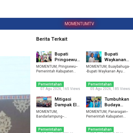
MOMENTUMTV
Berita Terkait
Bupati
Bupati
Pringsewu
Waykanan:
Serap
PKK Harus
MOMENTUM, Pringsewu--
MOMENTUM, Buaybahuga-
Aspirasi
Jadi Motor
Pemerintah Kabupaten
-Bupati Waykanan Ayu
Pringsewu kembali mengg
Warga
Asalasiyah membuka
Pembang ...
...
Moni ...
Kresnom ...
Pemerintahan
Pemerintahan
07 Agu 2026, 165 Views
05 Agu 2026, 185 Views
Mitigasi
Tumbuhkan
Dampak El
Budaya
Nino,
Baca,
MOMENTUM,
MOMENTUM, Panaragan--
Lampung
Tubaba
Bandarlampung--
Pemerintah Kabupaten
Pemerintah Provinsi
Data
Tulangbawang Barat (Tub
Gencarkan
Lampung mulai mendat ...
...
Penggun ...
Perpu ...
Pemerintahan
Pemerintahan