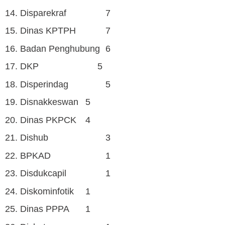
14. Disparekraf
7
15. Dinas KPTPH
7
16. Badan Penghubung
6
17. DKP
5
18. Disperindag
5
19. Disnakkeswan
5
20. Dinas PKPCK
4
21. Dishub
3
22. BPKAD
1
23. Disdukcapil
1
24. Diskominfotik
1
25. Dinas PPPA
1