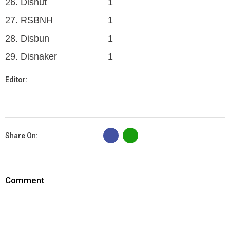
26. Dishut
1
27. RSBNH
1
28. Disbun
1
29. Disnaker
1
Editor:
B
Share On:
Comment