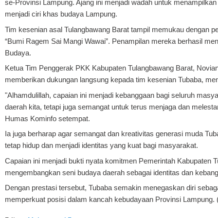
se-Provinsi Lampung. Ajang ini menjadi wadah untuk menampilkan kr
menjadi ciri khas budaya Lampung.
Tim kesenian asal Tulangbawang Barat tampil memukau dengan p
“Bumi Ragem Sai Mangi Wawai”. Penampilan mereka berhasil mena
Budaya.
Ketua Tim Penggerak PKK Kabupaten Tulangbawang Barat, Novianti
memberikan dukungan langsung kepada tim kesenian Tubaba, meny
"Alhamdulillah, capaian ini menjadi kebanggaan bagi seluruh mas
daerah kita, tetapi juga semangat untuk terus menjaga dan melest
Humas Kominfo setempat.
Ia juga berharap agar semangat dan kreativitas generasi muda Tu
tetap hidup dan menjadi identitas yang kuat bagi masyarakat.
Capaian ini menjadi bukti nyata komitmen Pemerintah Kabupaten
mengembangkan seni budaya daerah sebagai identitas dan keban
Dengan prestasi tersebut, Tubaba semakin menegaskan diri sebagai
memperkuat posisi dalam kancah kebudayaan Provinsi Lampung. (