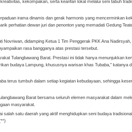
eativitas, kekompakan, serta kearifan lokal melalui seni tabuh tradi
erpaduan irama dinamis dan gerak harmonis yang mencerminkan k
rik perhatian dewan juri dan penonton yang memadati Gedung Teat
 Novriwan, didamping Ketua 1 Tim Penggerak PKK Ana Nadirsyah, y
ampaikan rasa bangganya atas prestasi tersebut.
yarakat Tulangbawang Barat. Prestasi ini tidak hanya menunjukkan 
arikan budaya Lampung, khususnya warisan khas Tubaba,” katanya da
baba terus tumbuh dalam setiap kegiatan kebudayaan, sehingga kese
 Tulangbawang Barat bersama seluruh elemen masyarakat dalam mele
ggaan masyarakat.
 salah satu daerah yang aktif menghidupkan seni budaya tradisional
**)