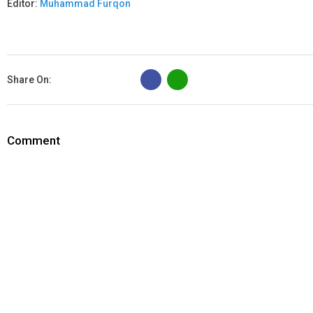
Editor:
Muhammad Furqon
B
Share On:
Comment