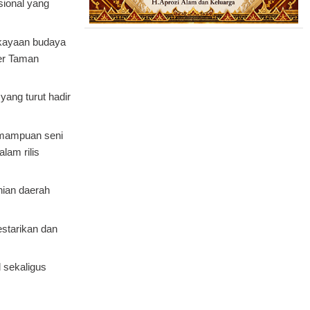
sional yang
ekayaan budaya
er Taman
ang turut hadir
kemampuan seni
lam rilis
nian daerah
starikan dan
 sekaligus