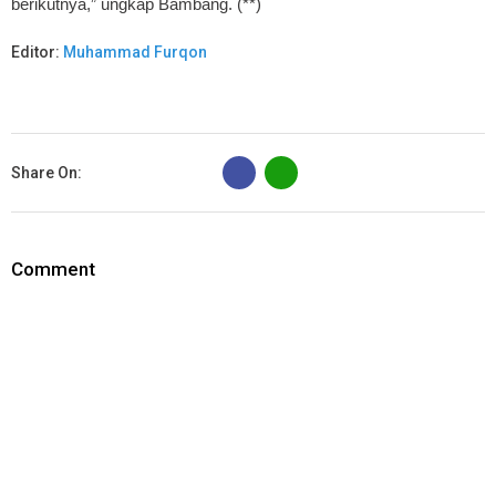
berikutnya,” ungkap Bambang. (**)
Editor:
Muhammad Furqon
B
Share On:
Comment