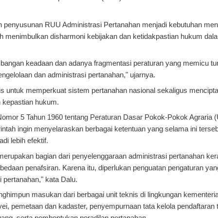
n penyusunan RUU Administrasi Pertanahan menjadi kebutuhan me
elah menimbulkan disharmoni kebijakan dan ketidakpastian hukum dal
mbangan keadaan dan adanya fragmentasi peraturan yang memicu tu
ngelolaan dan administrasi pertanahan," ujarnya.
is untuk memperkuat sistem pertanahan nasional sekaligus menciptak
n kepastian hukum.
mor 5 Tahun 1960 tentang Peraturan Dasar Pokok-Pokok Agraria 
rintah ingin menyelaraskan berbagai ketentuan yang selama ini terseb
 lebih efektif.
merupakan bagian dari penyelenggaraan administrasi pertanahan ker
erbedaan penafsiran. Karena itu, diperlukan penguatan pengaturan y
pertanahan," kata Dalu.
impun masukan dari berbagai unit teknis di lingkungan kementeri
vei, pemetaan dan kadaster, penyempurnaan tata kelola pendaftaran 
uang, serta pembentukan peradilan pertanahan.