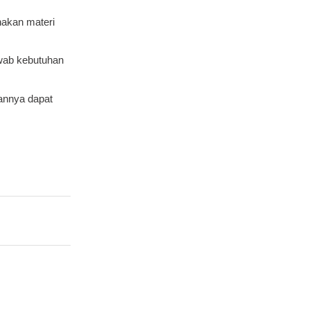
akan materi
wab kebutuhan
annya dapat