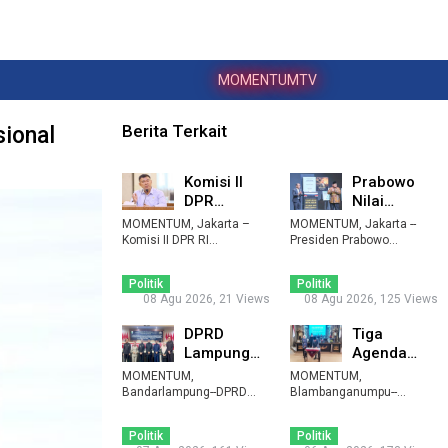
MOMENTUMTV
Berita Terkait
ional
Komisi II
Prabowo
DPR
Nilai
Apresiasi
Perjalanan
MOMENTUM, Jakarta –
MOMENTUM, Jakarta --
Bantuan
Hidup Bahlil
Komisi II DPR RI
Presiden Prabowo
mengapresiasi kebijakan
Fiskal
Subianto menilai
Bukti K ...
pe ...
perjalanan ...
Rp20,5 ...
Politik
Politik
08 Agu 2026, 21 Views
08 Agu 2026, 125 Views
DPRD
Tiga
Lampung
Agenda
Sepakati
Strategis
MOMENTUM,
MOMENTUM,
Perubahan
Tuntas,
Bandarlampung--DPRD
Blambanganumpu--
Provinsi Lampung
APBD 2026,
Pemerintah Kabupaten
DPRD
menyepakati peruba ...
Waykanan bersama D ...
Pe ...
Waykanan T
Politik
Politik
...