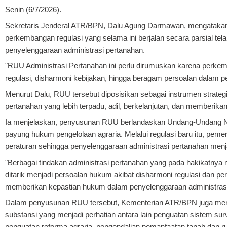
Senin (6/7/2026).
Sekretaris Jenderal ATR/BPN, Dalu Agung Darmawan, mengataka
perkembangan regulasi yang selama ini berjalan secara parsial t
penyelenggaraan administrasi pertanahan.
"RUU Administrasi Pertanahan ini perlu dirumuskan karena perke
regulasi, disharmoni kebijakan, hingga beragam persoalan dalam pe
Menurut Dalu, RUU tersebut diposisikan sebagai instrumen strateg
pertanahan yang lebih terpadu, adil, berkelanjutan, dan memberika
Ia menjelaskan, penyusunan RUU berlandaskan Undang-Undang No
payung hukum pengelolaan agraria. Melalui regulasi baru itu, peme
peraturan sehingga penyelenggaraan administrasi pertanahan menjadi
"Berbagai tindakan administrasi pertanahan yang pada hakikatnya 
ditarik menjadi persoalan hukum akibat disharmoni regulasi dan p
memberikan kepastian hukum dalam penyelenggaraan administrasi 
Dalam penyusunan RUU tersebut, Kementerian ATR/BPN juga mengh
substansi yang menjadi perhatian antara lain penguatan sistem sur
penguatan reforma agraria, pengendalian pemanfaatan tanah dan r