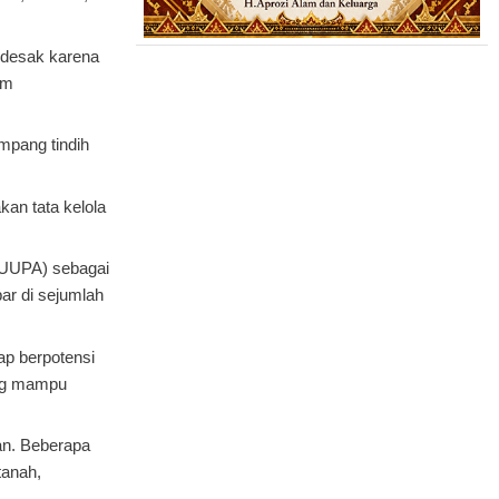
ndesak karena
am
mpang tindih
an tata kelola
(UUPA) sebagai
ar di sejumlah
ap berpotensi
ang mampu
an. Beberapa
tanah,