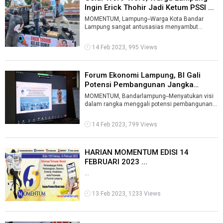
Ingin Erick Thohir Jadi Ketum PSSI ...
MOMENTUM, Lampung--Warga Kota Bandar
Lampung sangat antusasias menyambut
pergantian ketua umum PSSI dalam kongres
luar biasa ...
14 Feb 2023, 995 Views
Forum Ekonomi Lampung, BI Gali
Potensi Pembangunan Jangka
Panjang ...
MOMENTUM, Bandarlampung--Menyatukan visi
dalam rangka menggali potensi pembangunan
jangka menengah dan jangka panjang, Kantor ...
14 Feb 2023, 799 Views
HARIAN MOMENTUM EDISI 14
FEBRUARI 2023 ...
...
13 Feb 2023, 1233 Views