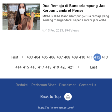
Dua Remaja di Bandarlampung Jadi
Korban Jambret Ponsel ...
MOMENTUM, Bandarlampung-- Dua remaja yang
sedang mengendarai sepeda motor jadi korban
jambret telepon seluler (ponsel) di Jal ...
13 Feb 2023, 894 Views
First
403
404
405
406
407
408
409
410
411
412
413
414
415
416
417
418
419
420
421
Last
Redaksi
Pedoman Siber
Disclaimer
Contact Us
Back to Top
https://harianmomentum.com/