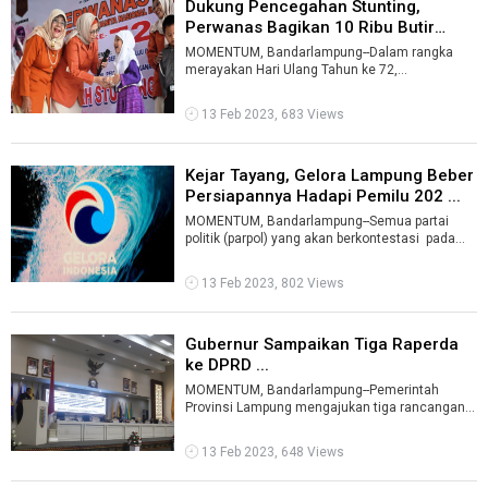
Dukung Pencegahan Stunting,
Perwanas Bagikan 10 Ribu Butir
Telur ...
MOMENTUM, Bandarlampung--Dalam rangka
merayakan Hari Ulang Tahun ke 72,
Perkumpulan Pergerakan Wanita Nasional
(Perwanas) mem ...
13 Feb 2023, 683 Views
Kejar Tayang, Gelora Lampung Beber
Persiapannya Hadapi Pemilu 202 ...
MOMENTUM, Bandarlampung--Semua partai
politik (parpol) yang akan berkontestasi pada
pemilihan umum (pemilu) sudah melakukan ...
13 Feb 2023, 802 Views
Gubernur Sampaikan Tiga Raperda
ke DPRD ...
MOMENTUM, Bandarlampung--Pemerintah
Provinsi Lampung mengajukan tiga rancangan
peraturan daerah (raperda) kepada Dewan
Perwak ...
13 Feb 2023, 648 Views