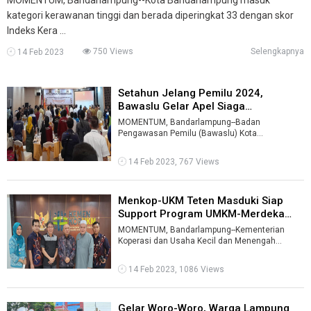
kategori kerawanan tinggi dan berada diperingkat 33 dengan skor
Indeks Kera ...
750 Views
Selengkapnya
14 Feb 2023
Setahun Jelang Pemilu 2024,
Bawaslu Gelar Apel Siaga
Pengawasan ...
MOMENTUM, Bandarlampung--Badan
Pengawasan Pemilu (Bawaslu) Kota
Bandarlampung menggelar apel siaga
pengawasan satu tahun menu ...
14 Feb 2023, 767 Views
Menkop-UKM Teten Masduki Siap
Support Program UMKM-Merdeka
Apindo ...
MOMENTUM, Bandarlampung--Kementerian
Koperasi dan Usaha Kecil dan Menengah
(Kemenkop-UKM) siap mendukung langkah
Asosiasi Pen ...
14 Feb 2023, 1086 Views
Gelar Woro-Woro, Warga Lampung