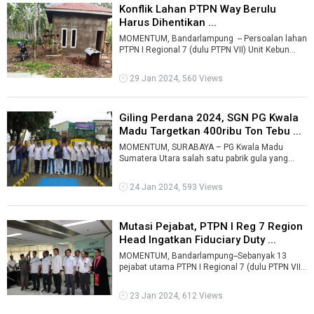
Konflik Lahan PTPN Way Berulu
Harus Dihentikan ...
MOMENTUM, Bandarlampung -- Persoalan lahan
PTPN I Regional 7 (dulu PTPN VII) Unit Kebun
Way Berulu yang diduduki oknum yang ...
29 Jan 2024, 560 Views
Giling Perdana 2024, SGN PG Kwala
Madu Targetkan 400ribu Ton Tebu ...
MOMENTUM, SURABAYA – PG Kwala Madu
Sumatera Utara salah satu pabrik gula yang
dikelola PT Sinergi Gula Nusantara (SGN) anak ...
24 Jan 2024, 593 Views
Mutasi Pejabat, PTPN I Reg 7 Region
Head Ingatkan Fiduciary Duty ...
MOMENTUM, Bandarlampung--Sebanyak 13
pejabat utama PTPN I Regional 7 (dulu PTPN VII)
mengambil sumpah usai menerima jabatan b ...
23 Jan 2024, 612 Views