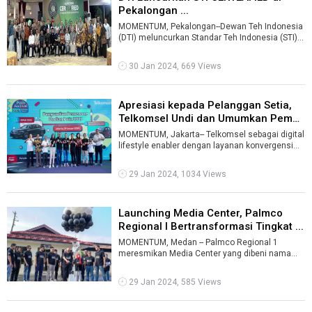
Pekalongan ...
MOMENTUM, Pekalongan--Dewan Teh Indonesia
(DTI) meluncurkan Standar Teh Indonesia (STI) -
CERTEAFIED di Pekalongan, 27 Januar ...
30 Jan 2024, 669 Views
Apresiasi kepada Pelanggan Setia,
Telkomsel Undi dan Umumkan Peme
...
MOMENTUM, Jakarta-- Telkomsel sebagai digital
lifestyle enabler dengan layanan konvergensi
terbesar di Indonesia menggelar pe ...
29 Jan 2024, 1034 Views
Launching Media Center, Palmco
Regional I Bertransformasi Tingkat ...
MOMENTUM, Medan -- Palmco Regional 1
meresmikan Media Center yang dibeni nama
N4RI di Kantor Palmco Regional 1 Jalan Sei Bata
...
29 Jan 2024, 585 Views