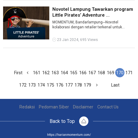
Novotel Lampung Tawarkan program
Little Pirates’ Adventure ...
MOMENTUM, Bandarlampung---Novotel
kolaborasi dengan retailer terkenal untuk
kebutuhan dan produk bayi serta anak-anak,
Mother ...
23 Jan 2024, 695 Views
First
161
162
163
164
165
166
167
168
169
170
171
172
173
174
175
176
177
178
179
Last
Redaksi
Pedoman Siber
Disclaimer
Contact Us
Back to Top
https://harianmomentum.com/