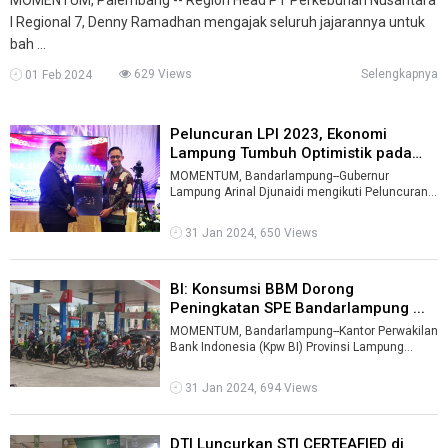
I Regional 7, Denny Ramadhan mengajak seluruh jajarannya untuk
bah ...
629 Views
Selengkapnya
01 Feb 2024
Peluncuran LPI 2023, Ekonomi
Lampung Tumbuh Optimistik pada
2024 ...
MOMENTUM, Bandarlampung--Gubernur
Lampung Arinal Djunaidi mengikuti Peluncuran
Laporan Perekonomian Indonesia 2023 yang
digel ...
31 Jan 2024, 650 Views
BI: Konsumsi BBM Dorong
Peningkatan SPE Bandarlampung ...
MOMENTUM, Bandarlampung--Kantor Perwakilan
Bank Indonesia (Kpw BI) Provinsi Lampung
mencatat hasil Survei Penjualan Eceran (S ...
31 Jan 2024, 694 Views
DTI Luncurkan STI CERTEAFIED di