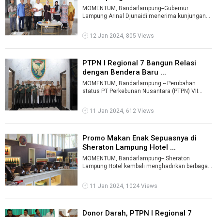
MOMENTUM, Bandarlampung--Gubernur
Lampung Arinal Djunaidi menerima kunjungan
silaturahmi Kepala Perwakilan Bank Indonesia
Pro ...
12 Jan 2024, 805 Views
PTPN I Regional 7 Bangun Relasi
dengan Bendera Baru ...
MOMENTUM, Bandarlampung -- Perubahan
status PT Perkebunan Nusantara (PTPN) VII
menjadi PTPN I Regional 7, tidak mengurangi ki
...
11 Jan 2024, 612 Views
Promo Makan Enak Sepuasnya di
Sheraton Lampung Hotel ...
MOMENTUM, Bandarlampung-- Sheraton
Lampung Hotel kembali menghadirkan berbagai
penawaran menarik salah satunya adalah
Promo L ...
11 Jan 2024, 1024 Views
Donor Darah, PTPN I Regional 7