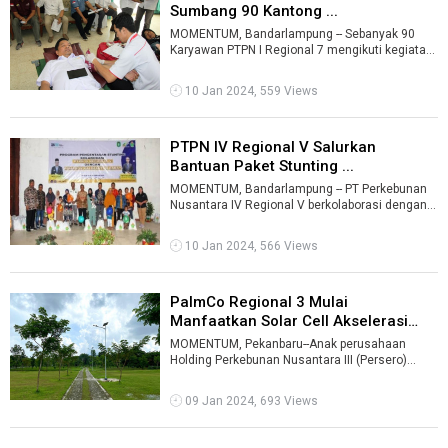
Sumbang 90 Kantong ...
MOMENTUM, Bandarlampung -- Sebanyak 90
Karyawan PTPN I Regional 7 mengikuti kegiatan
donor darah di Kantor Regional 7, ...
10 Jan 2024, 559 Views
PTPN IV Regional V Salurkan
Bantuan Paket Stunting ...
MOMENTUM, Bandarlampung -- PT Perkebunan
Nusantara IV Regional V berkolaborasi dengan
Pemerintah Provinsi Kalimantan Barat (K ...
10 Jan 2024, 566 Views
PalmCo Regional 3 Mulai
Manfaatkan Solar Cell Akselerasi
Program ...
MOMENTUM, Pekanbaru--Anak perusahaan
Holding Perkebunan Nusantara III (Persero)
PTPN IV PalmCo Regional 3 mulai
memanfaatkan ...
09 Jan 2024, 693 Views