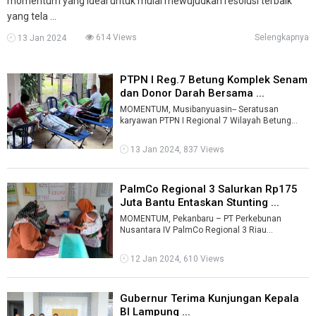
momentum yang ideal untuk mulai mewujudkan resolusi terbaik
yang tela ...
614 Views
Selengkapnya
13 Jan 2024
PTPN I Reg.7 Betung Komplek Senam
dan Donor Darah Bersama ...
MOMENTUM, Musibanyuasin-- Seratusan
karyawan PTPN I Regional 7 Wilayah Betung
Komplek (Betung, Betungkrawo, Tebenan dan
Talan ...
13 Jan 2024, 837 Views
PalmCo Regional 3 Salurkan Rp175
Juta Bantu Entaskan Stunting ...
MOMENTUM, Pekanbaru – PT Perkebunan
Nusantara IV PalmCo Regional 3 Riau
menyalurkan Rp175 juta untuk membantu
pengentasan s ...
12 Jan 2024, 610 Views
Gubernur Terima Kunjungan Kepala
BI Lampung ...