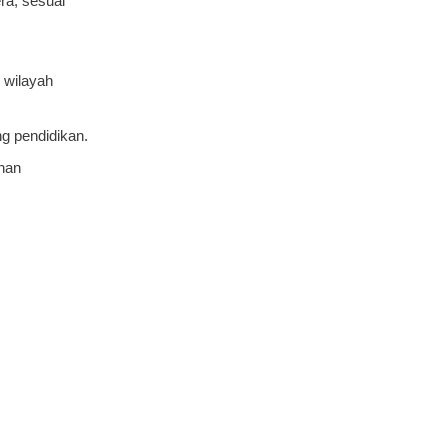
ra, sesuai
 wilayah
g pendidikan.
nan