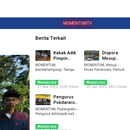
MOMENTUMTV
Berita Terkait
Kakak Adik
Dispora
Pimpin
Mesuji
Waykanan,
Berencana
MOMENTUM,
MOMENTUM, Mesuji --
Adipati: Kita
Mengganti
Bandarlampung-- Tampuk
Dinas Pariwisata, Pemuda
pemerintahan di
Tid ...
dan Olahraga (Dispor ...
Nama
Kabupaten Wayka ...
Taman ...
Wawancara
Wawancara
21 Mar 2025, 5339 Views
20 Jan 2023, 5422 Views
Pengurus
Pokdarwis
Empat
MOMENTUM, Padangratu --
Kecamatan
Pengurus kelompok sadar
wisata (pokdarwis ...
di Lamteng
...
Wawancara