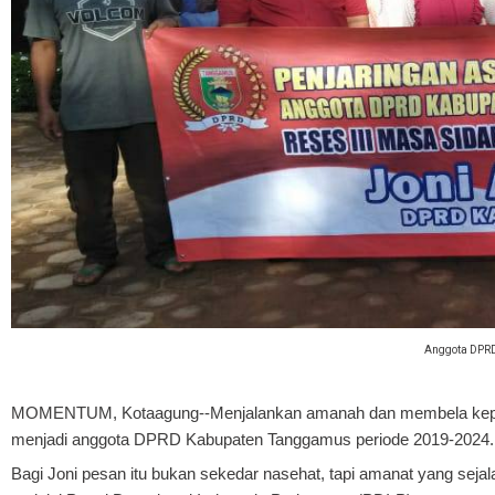
Anggota DPRD
MOMENTUM, Kotaagung
--Menjalankan amanah dan membela ke
menjadi anggota DPRD Kabupaten Tanggamus periode 2019-2024.
Bagi Joni pesan itu bukan sekedar nasehat, tapi amanat yang seja