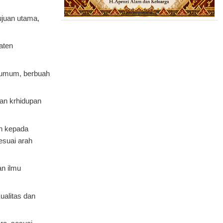
ujuan utama,
aten
 umum, berbuah
an krhidupan
n kepada
esuai arah
n ilmu
alitas dan