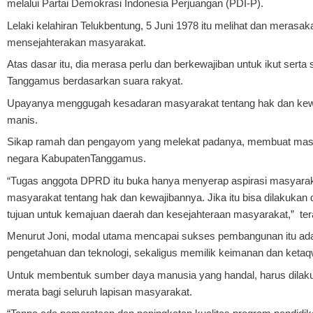
melalui Partai Demokrasi Indonesia Perjuangan (PDI-P).
Lelaki kelahiran Telukbentung, 5 Juni 1978 itu melihat dan mera
mensejahterakan masyarakat.
Atas dasar itu, dia merasa perlu dan berkewajiban untuk ikut ser
Tanggamus berdasarkan suara rakyat.
Upayanya menggugah kesadaran masyarakat tentang hak dan ke
manis.
Sikap ramah dan pengayom yang melekat padanya, membuat masyar
negara KabupatenTanggamus.
“Tugas anggota DPRD itu buka hanya menyerap aspirasi masyaraka
masyarakat tentang hak dan kewajibannya. Jika itu bisa dilakukan
tujuan untuk kemajuan daerah dan kesejahteraan masyarakat,” te
Menurut Joni, modal utama mencapai sukses pembangunan itu ada
pengetahuan dan teknologi, sekaligus memilik keimanan dan keta
Untuk membentuk sumber daya manusia yang handal, harus dilaku
merata bagi seluruh lapisan masyarakat.