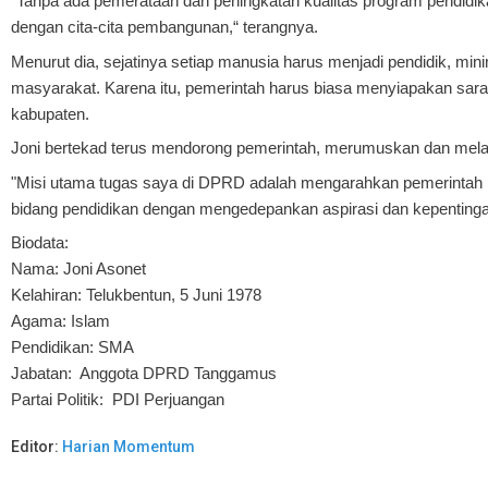
“Tanpa ada pemerataan dan peningkatan kualitas program pendidik
dengan cita-cita pembangunan,“ terangnya.
Menurut dia, sejatinya setiap manusia harus menjadi pendidik, m
masyarakat. Karena itu, pemerintah harus biasa menyiapakan sar
kabupaten.
Joni bertekad terus mendorong pemerintah, merumuskan dan mel
"
Misi utama tugas saya di DPRD adalah mengarahkan pemerintah
bidang
pendidikan dengan mengedepankan aspirasi dan kepentingan
Biodata:
Nama: Joni Asonet
Kelahiran: Telukbentun, 5 Juni 1978
Agama: Islam
Pendidikan: SMA
Jabatan: Anggota DPRD Tanggamus
Partai Politik: PDI Perjuangan
Editor:
Harian Momentum