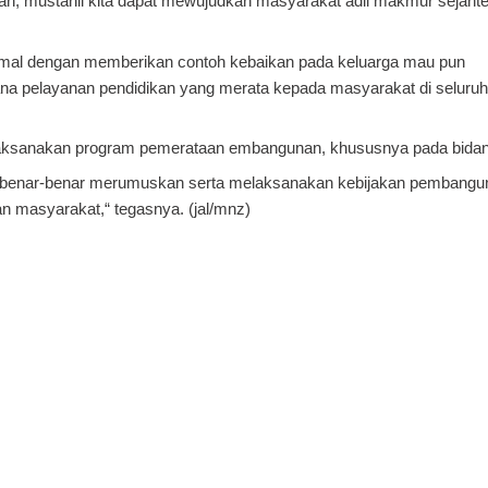
an, mustahil kita dapat mewujudkan masyarakat adil makmur sejahte
inimal dengan memberikan contoh kebaikan pada keluarga mau pun
ana pelayanan pendidikan yang merata kepada masyarakat di seluruh
aksanakan program pemerataan embangunan, khususnya pada bidan
 benar-benar merumuskan serta melaksanakan kebijakan pembangu
 masyarakat,“ tegasnya. (jal/mnz)