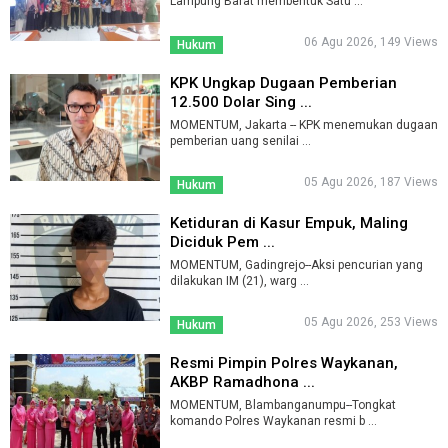
Lampung Barat membentuk Satu ...
06 Agu 2026, 149 Views
Hukum
KPK Ungkap Dugaan Pemberian
12.500 Dolar Sing ...
MOMENTUM, Jakarta -- KPK menemukan dugaan
pemberian uang senilai ...
05 Agu 2026, 187 Views
Hukum
Ketiduran di Kasur Empuk, Maling
Diciduk Pem ...
MOMENTUM, Gadingrejo--Aksi pencurian yang
dilakukan IM (21), warg ...
05 Agu 2026, 253 Views
Hukum
Resmi Pimpin Polres Waykanan,
AKBP Ramadhona ...
MOMENTUM, Blambanganumpu--Tongkat
komando Polres Waykanan resmi b ...