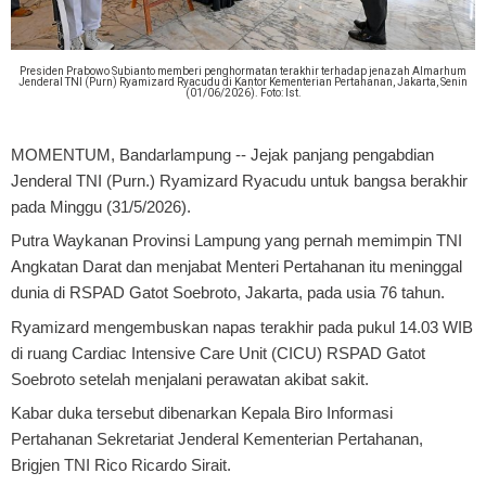
Presiden Prabowo Subianto memberi penghormatan terakhir terhadap jenazah Almarhum
Jenderal TNI (Purn) Ryamizard Ryacudu di Kantor Kementerian Pertahanan, Jakarta, Senin
(01/06/2026). Foto: Ist.
MOMENTUM, Bandarlampung
-- Jejak panjang pengabdian
Jenderal TNI (Purn.) Ryamizard Ryacudu untuk bangsa berakhir
pada Minggu (31/5/2026).
Putra Waykanan Provinsi Lampung yang pernah memimpin TNI
Angkatan Darat dan menjabat Menteri Pertahanan itu meninggal
dunia di RSPAD Gatot Soebroto, Jakarta, pada usia 76 tahun.
Ryamizard mengembuskan napas terakhir pada pukul 14.03 WIB
di ruang Cardiac Intensive Care Unit (CICU) RSPAD Gatot
Soebroto setelah menjalani perawatan akibat sakit.
Kabar duka tersebut dibenarkan Kepala Biro Informasi
Pertahanan Sekretariat Jenderal Kementerian Pertahanan,
Brigjen TNI Rico Ricardo Sirait.