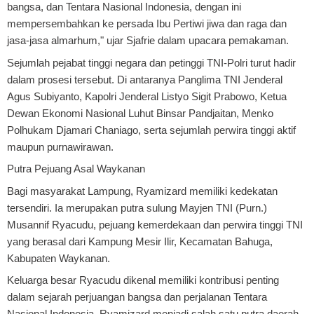
bangsa, dan Tentara Nasional Indonesia, dengan ini
mempersembahkan ke persada Ibu Pertiwi jiwa dan raga dan
jasa-jasa almarhum," ujar Sjafrie dalam upacara pemakaman.
Sejumlah pejabat tinggi negara dan petinggi TNI-Polri turut hadir
dalam prosesi tersebut. Di antaranya Panglima TNI Jenderal
Agus Subiyanto, Kapolri Jenderal Listyo Sigit Prabowo, Ketua
Dewan Ekonomi Nasional Luhut Binsar Pandjaitan, Menko
Polhukam Djamari Chaniago, serta sejumlah perwira tinggi aktif
maupun purnawirawan.
Putra Pejuang Asal Waykanan
Bagi masyarakat Lampung, Ryamizard memiliki kedekatan
tersendiri. Ia merupakan putra sulung Mayjen TNI (Purn.)
Musannif Ryacudu, pejuang kemerdekaan dan perwira tinggi TNI
yang berasal dari Kampung Mesir Ilir, Kecamatan Bahuga,
Kabupaten Waykanan.
Keluarga besar Ryacudu dikenal memiliki kontribusi penting
dalam sejarah perjuangan bangsa dan perjalanan Tentara
Nasional Indonesia. Ryamizard menjadi salah satu putra daerah