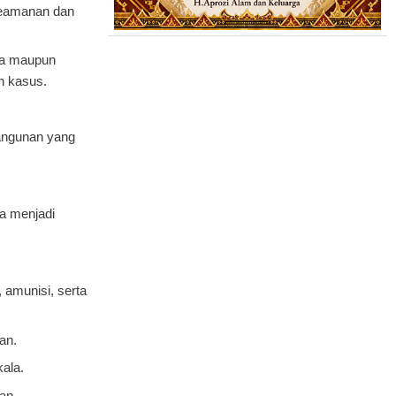
keamanan dan
lda maupun
n kasus.
angunan yang
a menjadi
 amunisi, serta
an.
kala.
an.