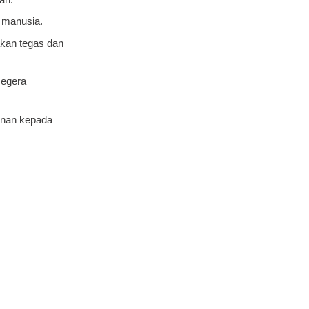
i manusia.
akan tegas dan
segera
anan kepada