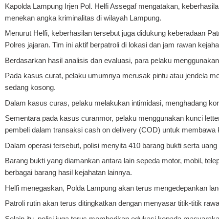
Kapolda Lampung Irjen Pol. Helfi Assegaf mengatakan, keberhas
menekan angka kriminalitas di wilayah Lampung.
Menurut Helfi, keberhasilan tersebut juga didukung keberadaan P
Polres jajaran. Tim ini aktif berpatroli di lokasi dan jam rawan 
Berdasarkan hasil analisis dan evaluasi, para pelaku menggunaka
Pada kasus curat, pelaku umumnya merusak pintu atau jendela 
sedang kosong.
Dalam kasus curas, pelaku melakukan intimidasi, menghadang kor
Sementara pada kasus curanmor, pelaku menggunakan kunci letter
pembeli dalam transaksi cash on delivery (COD) untuk membawa 
Dalam operasi tersebut, polisi menyita 410 barang bukti serta uang t
Barang bukti yang diamankan antara lain sepeda motor, mobil, tele
berbagai barang hasil kejahatan lainnya.
Helfi menegaskan, Polda Lampung akan terus mengedepankan langka
Patroli rutin akan terus ditingkatkan dengan menyasar titik-titik ra
Selain itu, polisi juga terus memberikan edukasi kepada masyarak