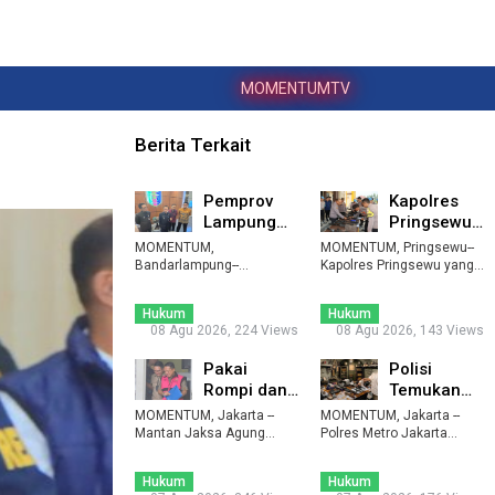
MOMENTUMTV
Berita Terkait
Pemprov
Kapolres
Lampung
Pringsewu
Bantah
Cek Senjata
MOMENTUM,
MOMENTUM, Pringsewu--
Sekdaprov
Api
Bandarlampung--
Kapolres Pringsewu yang
Pemerintah Provinsi
Terlibat Per
baru, AKBP Dadi Perd ...
Inventaris ...
Lampung membantah tu ...
...
Hukum
Hukum
08 Agu 2026, 224 Views
08 Agu 2026, 143 Views
Pakai
Polisi
Rompi dan
Temukan
Diborgol,
995 Pucuk
MOMENTUM, Jakarta --
MOMENTUM, Jakarta --
Febrie
Airsoft Gun
Mantan Jaksa Agung
Polres Metro Jakarta
Muda Tindak Pidana
Adriansyah
Selatan masih menyelidi
dan Senj ...
Khusus ...
...
J ...
Hukum
Hukum