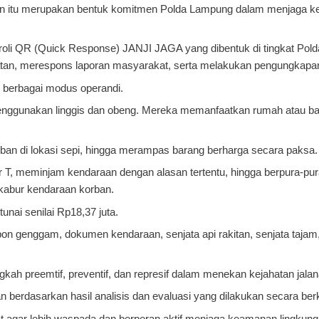
ilan itu merupakan bentuk komitmen Polda Lampung dalam menjaga 
atroli QR (Quick Response) JANJI JAGA yang dibentuk di tingkat Po
kejahatan, merespons laporan masyarakat, serta melakukan pengungkapa
n berbagai modus operandi.
menggunakan linggis dan obeng. Mereka memanfaatkan rumah atau b
ban di lokasi sepi, hingga merampas barang berharga secara paksa.
 T, meminjam kendaraan dengan alasan tertentu, hingga berpura-pur
kabur kendaraan korban.
unai senilai Rp18,37 juta.
pon genggam, dokumen kendaraan, senjata api rakitan, senjata tajam,
h preemtif, preventif, dan represif dalam menekan kejahatan jalan
wan berdasarkan hasil analisis dan evaluasi yang dilakukan secara ber
at agar lebih waspada dan berperan aktif menjaga keamanan lingkung