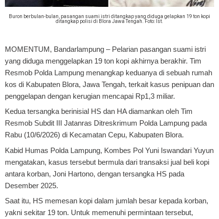
Buron berbulan-bulan, pasangan suami istri ditangkap yang diduga gelapkan 19 ton kopi
ditangkap polisi di Blora Jawa Tengah. Foto: Ist.
MOMENTUM, Bandarlampung
– Pelarian pasangan suami istri
yang diduga menggelapkan 19 ton kopi akhirnya berakhir. Tim
Resmob Polda Lampung menangkap keduanya di sebuah rumah
kos di Kabupaten Blora, Jawa Tengah, terkait kasus penipuan dan
penggelapan dengan kerugian mencapai Rp1,3 miliar.
Kedua tersangka berinisial HS dan HA diamankan oleh Tim
Resmob Subdit III Jatanras Ditreskrimum Polda Lampung pada
Rabu (10/6/2026) di Kecamatan Cepu, Kabupaten Blora.
Kabid Humas Polda Lampung, Kombes Pol Yuni Iswandari Yuyun
mengatakan, kasus tersebut bermula dari transaksi jual beli kopi
antara korban, Joni Hartono, dengan tersangka HS pada
Desember 2025.
Saat itu, HS memesan kopi dalam jumlah besar kepada korban,
yakni sekitar 19 ton. Untuk memenuhi permintaan tersebut,