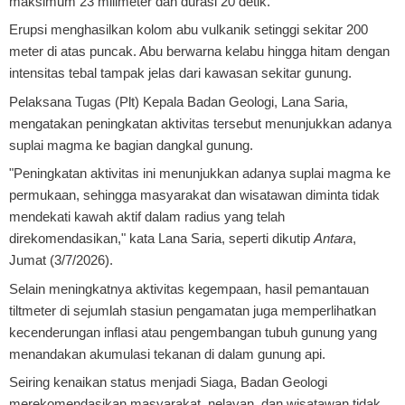
maksimum 23 milimeter dan durasi 20 detik.
Erupsi menghasilkan kolom abu vulkanik setinggi sekitar 200
meter di atas puncak. Abu berwarna kelabu hingga hitam dengan
intensitas tebal tampak jelas dari kawasan sekitar gunung.
Pelaksana Tugas (Plt) Kepala Badan Geologi, Lana Saria,
mengatakan peningkatan aktivitas tersebut menunjukkan adanya
suplai magma ke bagian dangkal gunung.
"Peningkatan aktivitas ini menunjukkan adanya suplai magma ke
permukaan, sehingga masyarakat dan wisatawan diminta tidak
mendekati kawah aktif dalam radius yang telah
direkomendasikan," kata Lana Saria, seperti dikutip
Antara
,
Jumat (3/7/2026).
Selain meningkatnya aktivitas kegempaan, hasil pemantauan
tiltmeter di sejumlah stasiun pengamatan juga memperlihatkan
kecenderungan inflasi atau pengembangan tubuh gunung yang
menandakan akumulasi tekanan di dalam gunung api.
Seiring kenaikan status menjadi Siaga, Badan Geologi
merekomendasikan masyarakat, nelayan, dan wisatawan tidak