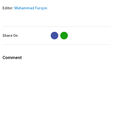
Editor:
Muhammad Furqon
B
Share On:
Comment