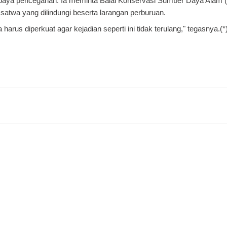
 upaya pencegahan. Ia meminta Balai Konservasi Sumber Daya Alam
satwa yang dilindungi beserta larangan perburuan.
rus diperkuat agar kejadian seperti ini tidak terulang," tegasnya.(*