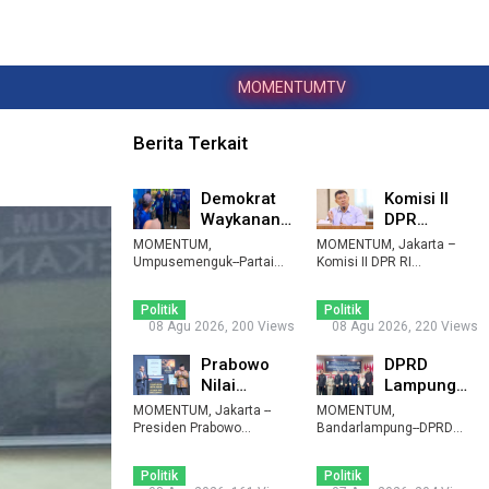
MOMENTUMTV
Berita Terkait
Demokrat
Komisi II
Waykanan
DPR
Geber
Apresiasi
MOMENTUM,
MOMENTUM, Jakarta –
Indonesia
Bantuan
Umpusemenguk--Partai
Komisi II DPR RI
Demokrat tak sekadar
ASRI ...
mengapresiasi kebijakan
Fiskal
menyatakan du ...
pe ...
Rp20,5 ...
Politik
Politik
08 Agu 2026, 200 Views
08 Agu 2026, 220 Views
Prabowo
DPRD
Nilai
Lampung
Perjalanan
Sepakati
MOMENTUM, Jakarta --
MOMENTUM,
Hidup Bahlil
Perubahan
Presiden Prabowo
Bandarlampung--DPRD
Subianto menilai
Bukti K ...
Provinsi Lampung
APBD 2026,
perjalanan ...
menyepakati peruba ...
Pe ...
Politik
Politik