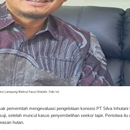
si Lampung Wahrul Fauzi Silalahi. Foto: Ist.
 pemerintah mengevaluasi pengelolaan konsesi PT Silva Inhutani
, setelah muncul kasus penyembelihan seekor tapir. Peristiwa itu d
awasan hutan.