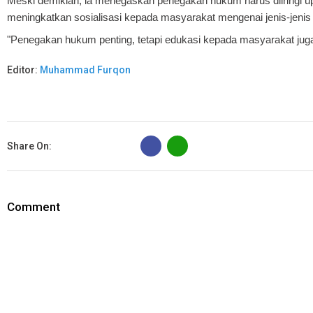
Meski demikian, ia menegaskan penegakan hukum harus diiringi
meningkatkan sosialisasi kepada masyarakat mengenai jenis-jenis 
"Penegakan hukum penting, tetapi edukasi kepada masyarakat juga ha
Editor:
Muhammad Furqon
B
Share On:
Comment