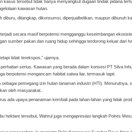
 kasus tersebut tidak hanya menyangkut dugaan tindak pidana ter
engelolaan kawasan hutan.
eh diburu, ditangkap, dikonsumsi, diperjualbelikan, maupun dibunuh ka
ang terjadi secara masif berpotensi mengganggu keseimbangan ekosist
gan sumber pakan dan ruang hidup sehingga terdorong keluar dari ha
tapi tidak terekspos," ujarnya.
 perhatian serius. Kawasan yang berada dalam konsesi PT Silva In
gga berpotensi mengancam habitat satwa liar, termasuk tapir.
 sebagai pemegang izin hutan tanaman industri (HTI). Menurutnya, 
tkan oleh masyarakat.
rus ada upaya penanaman kembali pada lahan-lahan yang tidak produ
ribu hektare tersebut, Wahrul juga mengapresiasi langkah Polres Mesu