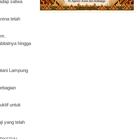
hadap satwa
rena telah
em.
bitatnya hingga
hutani Lampung
sebagian
ktif untuk
ji yang telah