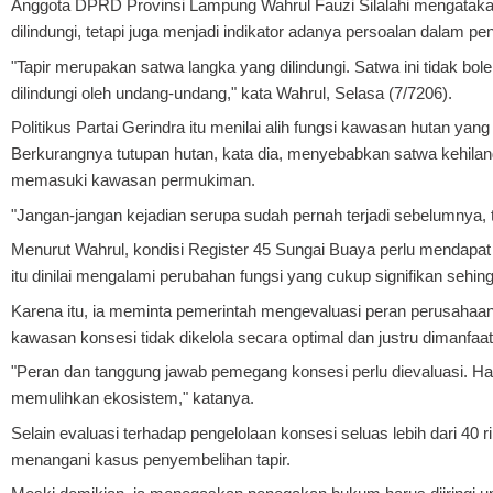
Anggota DPRD Provinsi Lampung Wahrul Fauzi Silalahi mengatakan
dilindungi, tetapi juga menjadi indikator adanya persoalan dalam p
"Tapir merupakan satwa langka yang dilindungi. Satwa ini tidak bol
dilindungi oleh undang-undang," kata Wahrul, Selasa (7/7206).
Politikus Partai Gerindra itu menilai alih fungsi kawasan hutan y
Berkurangnya tutupan hutan, kata dia, menyebabkan satwa kehilan
memasuki kawasan permukiman.
"Jangan-jangan kejadian serupa sudah pernah terjadi sebelumnya, te
Menurut Wahrul, kondisi Register 45 Sungai Buaya perlu mendapat
itu dinilai mengalami perubahan fungsi yang cukup signifikan sehin
Karena itu, ia meminta pemerintah mengevaluasi peran perusahaan
kawasan konsesi tidak dikelola secara optimal dan justru dimanfaa
"Peran dan tanggung jawab pemegang konsesi perlu dievaluasi. Ha
memulihkan ekosistem," katanya.
Selain evaluasi terhadap pengelolaan konsesi seluas lebih dari 40 
menangani kasus penyembelihan tapir.