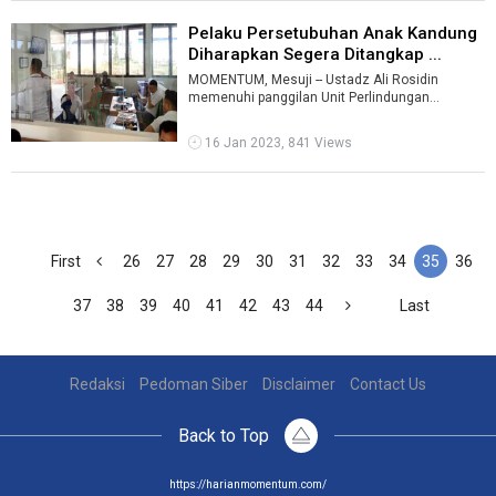
Pelaku Persetubuhan Anak Kandung
Diharapkan Segera Ditangkap ...
MOMENTUM, Mesuji -- Ustadz Ali Rosidin
memenuhi panggilan Unit Perlindungan
Perempuan dan Anak (PPA) Polres Mesuji dalam
kasu ...
16 Jan 2023, 841 Views
First
26
27
28
29
30
31
32
33
34
35
36
37
38
39
40
41
42
43
44
Last
Redaksi
Pedoman Siber
Disclaimer
Contact Us
Back to Top
https://harianmomentum.com/