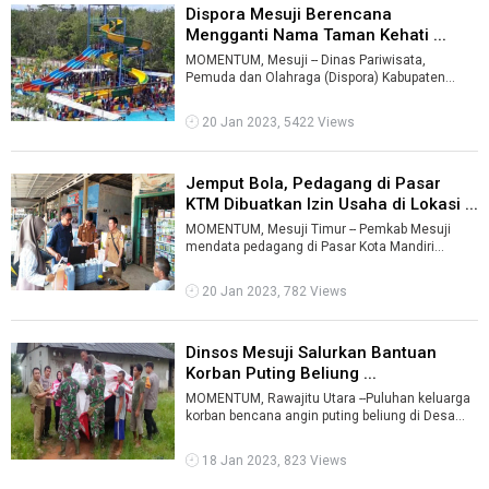
Dispora Mesuji Berencana
Mengganti Nama Taman Kehati ...
MOMENTUM, Mesuji -- Dinas Pariwisata,
Pemuda dan Olahraga (Dispora) Kabupaten
Mesuji berencana mengganti nama Taman
Keanekara ...
20 Jan 2023, 5422 Views
Jemput Bola, Pedagang di Pasar
KTM Dibuatkan Izin Usaha di Lokasi ...
MOMENTUM, Mesuji Timur -- Pemkab Mesuji
mendata pedagang di Pasar Kota Mandiri
Terpadu (KTM) Desa Tanjungmas Makmur,
Kecamata ...
20 Jan 2023, 782 Views
Dinsos Mesuji Salurkan Bantuan
Korban Puting Beliung ...
MOMENTUM, Rawajitu Utara --Puluhan keluarga
korban bencana angin puting beliung di Desa
Sidangmuara Jaya, Kecamatan Rawajitu ...
18 Jan 2023, 823 Views