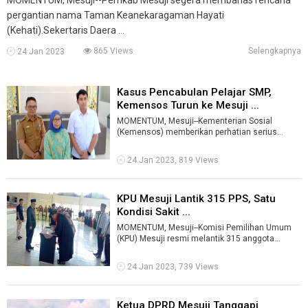
pergantian nama Taman Keanekaragaman Hayati
(Kehati).Sekertaris Daera ...
865 Views
Selengkapnya
24 Jan 2023
Kasus Pencabulan Pelajar SMP,
Kemensos Turun ke Mesuji ...
MOMENTUM, Mesuji--Kementerian Sosial
(Kemensos) memberikan perhatian serius
terhadap upaya penanganan kasus pencabulan
yang d ...
24 Jan 2023, 819 Views
KPU Mesuji Lantik 315 PPS, Satu
Kondisi Sakit ...
MOMENTUM, Mesuji--Komisi Pemilihan Umum
(KPU) Mesuji resmi melantik 315 anggota
Panitia Pemumutan Suara (PPS) dari 105 desa,
...
24 Jan 2023, 739 Views
Ketua DPRD Mesuji Tanggapi