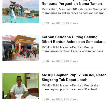
Rencana Pergantian Nama Taman
Kehati ...
Momentum, Mesuji--DPRD Kabupaten Mesuji tak
mempermasalahkan rencana pemkab setempat
mengganti nama Taman Kehati.Ketua DPRD M ...
23 Jan 2023, 819 Views
Korban Bencana Puting Beliung
Diberi Bantun Asbes dan Sembako ...
MOMENTUM, Mesuji -- Pemkab Mesuji
memberikan bantuan kepada korban bencana
angin puting beliung yang terjadi beberapa waktu
l ...
20 Jan 2023, 918 Views
Mesuji Bagikan Pupuk Subsidi, Petani
Singkong Tak Dapat Jatah ...
MOMENTUM, Mesuji -- Pemkab Mesuji akan
membagikan pupuk urea dan NPK subsidi
bantuan dari Kementerian Pertanian (Kementan)
ke ...
20 Jan 2023, 966 Views