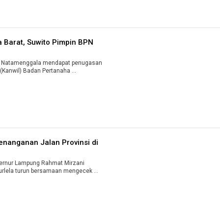
 Barat, Suwito Pimpin BPN
i Natamenggala mendapat penugasan
(Kanwil) Badan Pertanaha ...
nanganan Jalan Provinsi di
rnur Lampung Rahmat Mirzani
urlela turun bersamaan mengecek ...