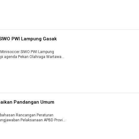
 SIWO PWI Lampung Gasak
Minisoccer SIWO PWI Lampung
i agenda Pekan Olahraga Wartawan
paikan Pandangan Umum
bahasan Rancangan Peraturan
gungjawaban Pelaksanaan APBD Provin