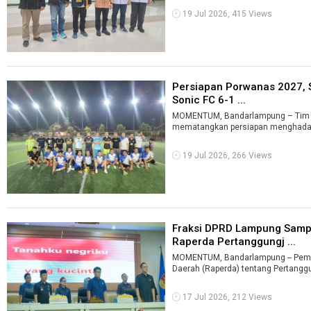
19 Jul 2026, 415 Views
Persiapan Porwanas 2027,
Sonic FC 6-1 ...
MOMENTUM, Bandarlampung – Tim 
mematangkan persiapan menghadap
N ...
19 Jul 2026, 266 Views
Fraksi DPRD Lampung Sam
Raperda Pertanggungj ...
MOMENTUM, Bandarlampung -- Pem
Daerah (Raperda) tentang Pertang
...
17 Jul 2026, 212 Views